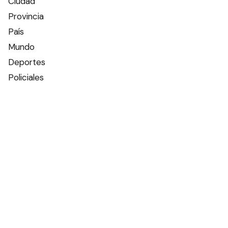
Ciudad
Provincia
País
Mundo
Deportes
Policiales
Política
Espectáculos
Edictos
Farmacias de turno
Tiempo
Otros canales