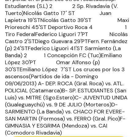
Estudiantes (S.L) 2 2 Sp. Rivadavia (V.
Tuerto)Nicolás Gatto 17' ST Juan
Lapietra 19'STNicolás Gatto 39'ST Maxi
Prioreschi 45'ST Deportivo Roca 4 1
Tiro FederalFederico Liguori 7'PT Nicolás
Castro 2'STDiego Guevara 29'PTFern. Fernández
(p) 24'STFederico Liguori 41'ST Sarmiento (La
Banda) 2 1 Concepción F.C (Tuc)Emiliano
López 30'PT Omar Alfonso (p)
30'STEmiliano López 7'ST Los cruces por los 3
ascensos(Partidos de ida - Domingo
09/06/2013) A- DEP. ROCA (Gral. Roca) vs. ATL.
POLICIAL (Catamarca)B- SP. ESTUDIANTES (San
Luis) vs. MITRE (Sgo.Estero)C- JUVENTUD UNIDA
(Gualeguaychú) vs. 9 DE JULIO (Morteros)D-
SARMIENTO (La Banda) vs. CHACO FOR EVERE-
SAN MARTIN (Formosa) vs. FERRO (Gral. Pico)F-
GIMNASIA Y ESGRIMA (Mendoza) vs. CAI
(Comodoro Rivadavia)