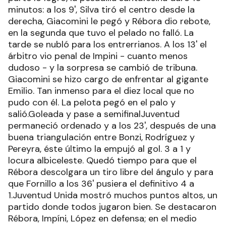
minutos: a los 9', Silva tiró el centro desde la
derecha, Giacomini le pegó y Rébora dio rebote,
en la segunda que tuvo el pelado no falló. La
tarde se nubló para los entrerrianos. A los 13' el
árbitro vio penal de Impini - cuanto menos
dudoso - y la sorpresa se cambió de tribuna.
Giacomini se hizo cargo de enfrentar al gigante
Emilio. Tan inmenso para el diez local que no
pudo con él. La pelota pegó en el palo y
salió.Goleada y pase a semifinalJuventud
permaneció ordenado y a los 23', después de una
buena triangulación entre Bonzi, Rodríguez y
Pereyra, éste último la empujó al gol. 3 a 1 y
locura albiceleste. Quedó tiempo para que el
Rébora descolgara un tiro libre del ángulo y para
que Fornillo a los 36' pusiera el definitivo 4 a
1.Juventud Unida mostró muchos puntos altos, un
partido donde todos jugaron bien. Se destacaron
Rébora, Impíni, López en defensa; en el medio