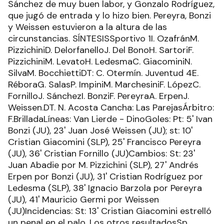
Sánchez de muy buen labor, y Gonzalo Rodríguez,
que jugó de entrada y lo hizo bien. Pereyra, Bonzi
y Weissen estuvieron a la altura de las
circunstancias. SÍNTESISSportivo 1I. OzafránM.
PizzichiniD. DelorfanelloJ. Del BonoH. SartoriF.
PizzichiniM. LevatoH. LedesmaC. GiacominiN.
SilvaM. BocchiettiDT: C. Otermín. Juventud 4E.
RéboraG. SalasP. ImpiniM. MarchesiniF. LópezC.
FornilloJ. SánchezI. BonziF. PereyraA. ErpenJ.
Weissen.DT. N. Acosta Cancha: Las ParejasÁrbitro:
F.BrilladaLíneas: Van Lierde - DinoGoles: Pt: 5' Ivan
Bonzi (JU), 23' Juan José Weissen (JU); st: 10'
Cristian Giacomini (SLP), 25' Francisco Pereyra
(JU), 36' Cristian Fornillo (JU)Cambios: St: 23'
Juan Abadie por M. Pizzichini (SLP), 27' Andrés
Erpen por Bonzi (JU), 31' Cristian Rodríguez por
Ledesma (SLP), 38' Ignacio Barzola por Pereyra
(JU), 41' Mauricio Germi por Weissen
(JU)Incidencias: St: 13' Cristian Giacomini estrelló
un penal en el palo. Los otros resultadosSp.