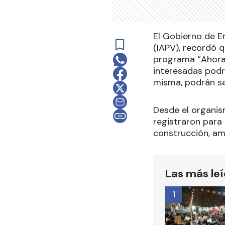
El Gobierno de En
(IAPV), recordó q
programa “Ahora T
interesadas podrá
misma, podrán se
Desde el organis
registraron para 
construcción, am
Las más le
1