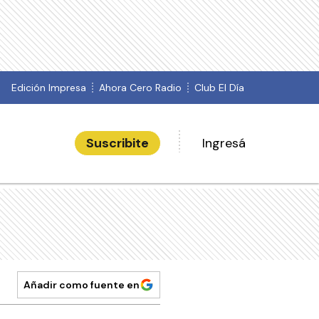
Edición Impresa
Ahora Cero Radio
Club El Día
Suscribite
Ingresá
Añadir como fuente en