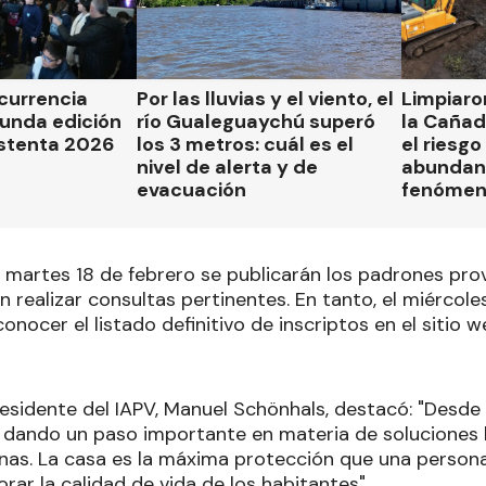
currencia
Por las lluvias y el viento, el
Limpiaro
egunda edición
río Gualeguaychú superó
la Caña
ustenta 2026
los 3 metros: cuál es el
el riesgo
nivel de alerta y de
abundant
evacuación
fenómeno
 martes 18 de febrero se publicarán los padrones prov
 realizar consultas pertinentes. En tanto, el miércole
onocer el listado definitivo de inscriptos en el sitio w
residente del IAPV, Manuel Schönhals, destacó: "Desde 
 dando un paso importante en materia de soluciones h
ianas. La casa es la máxima protección que una person
rar la calidad de vida de los habitantes".