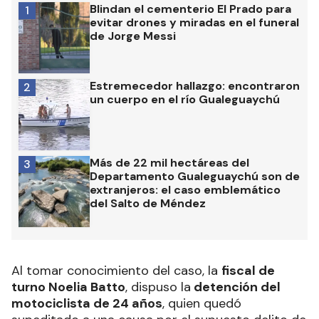
Blindan el cementerio El Prado para
1
evitar drones y miradas en el funeral
de Jorge Messi
Estremecedor hallazgo: encontraron
2
un cuerpo en el río Gualeguaychú
Más de 22 mil hectáreas del
3
Departamento Gualeguaychú son de
extranjeros: el caso emblemático
del Salto de Méndez
Al tomar conocimiento del caso, la
fiscal de
turno Noelia Batto
, dispuso la
detención del
motociclista de 24 años
, quien quedó