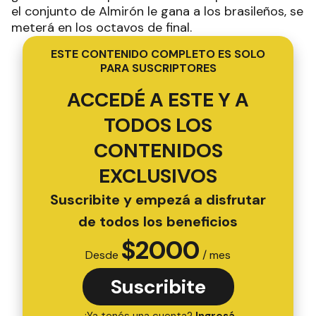
el conjunto de Almirón le gana a los brasileños, se
meterá en los octavos de final.
ESTE CONTENIDO COMPLETO ES SOLO
PARA SUSCRIPTORES
ACCEDÉ A ESTE Y A
TODOS LOS
CONTENIDOS
EXCLUSIVOS
Suscribite y empezá a disfrutar
de todos los beneficios
$
2000
Desde
/ mes
Suscribite
¿Ya tenés una cuenta?
Ingresá