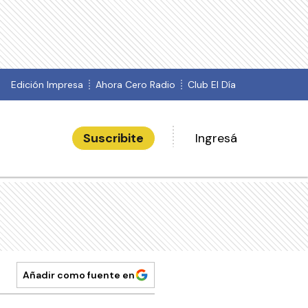
Edición Impresa
Ahora Cero Radio
Club El Día
Suscribite
Ingresá
Añadir como fuente en