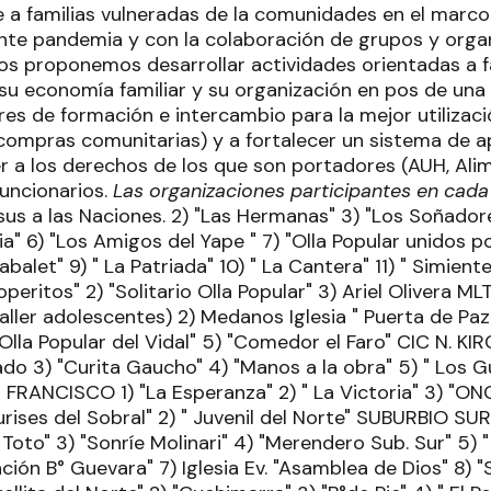
 a familias vulneradas de la comunidades en el marco
ente pandemia y con la colaboración de grupos y orga
s proponemos desarrollar actividades orientadas a f
 su economía familiar y su organización en pos de un
eres de formación e intercambio para la mejor utilizac
compras comunitarias) y a fortalecer un sistema de a
r a los derechos de los que son portadores (AUH, Alim
funcionarios.
Las organizaciones participantes en cada
esus a las Naciones. 2) "Las Hermanas" 3) "Los Soñado
a" 6) "Los Amigos del Yape " 7) "Olla Popular unidos por
Zabalet" 9) " La Patriada" 10) " La Cantera" 11) " Simie
peritos" 2) "Solitario Olla Popular" 3) Ariel Olivera 
ller adolescentes) 2) Medanos Iglesia " Puerta de Paz
Olla Popular del Vidal" 5) "Comedor el Faro" CIC N. KIR
do 3) "Curita Gaucho" 4) "Manos a la obra" 5) " Los Gu
FRANCISCO 1) "La Esperanza" 2) " La Victoria" 3) "ONG
rises del Sobral" 2) " Juvenil del Norte" SUBURBIO SUR
 Toto" 3) "Sonríe Molinari" 4) "Merendero Sub. Sur" 5) "
ción B° Guevara" 7) Iglesia Ev. "Asamblea de Dios" 8) 