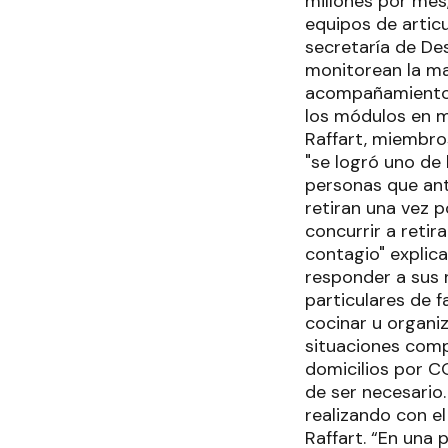
millones por mes
equipos de articu
secretaría de De
monitorean la mar
acompañamiento y
los módulos en m
Raffart, miembro
"se logró uno de 
personas que ante
retiran una vez 
concurrir a retir
contagio" explica
responder a sus 
particulares de 
cocinar u organi
situaciones compl
domicilios por CO
de ser necesario
realizando con e
Raffart. “En una 