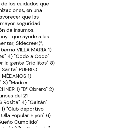
 de los cuidados que
nizaciones, en una
avorecer que las
a mayor seguridad
ión de insumos,
poyo que ayude a las
entar, Sidecreer)”,
 barrio
VILLA MARIA 1)
res" 4) "Codo a Codo"
 la gente Criollitos" 8)
nte Santa" PUEBLO
MLT MÉDANOS 1)
" 3) "Madres
CHNER 1) "B° Obrero" 2)
rises del 21
 Rosita" 4) "Gaitán"
 1) "Club deportivo
 Olla Popular Elyon" 6)
"Sueño Cumplido"