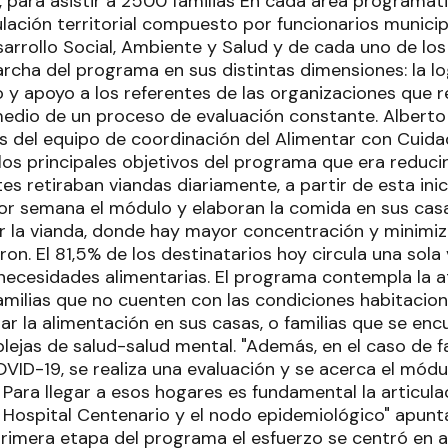
, para asistir a 2500 familias En cada área programát
lación territorial compuesto por funcionarios municip
sarrollo Social, Ambiente y Salud y de cada uno de lo
cha del programa en sus distintas dimensiones: la log
 apoyo a los referentes de las organizaciones que re
edio de un proceso de evaluación constante. Alberto
s del equipo de coordinación del Alimentar con Cuid
los principales objetivos del programa que era reducir
s retiraban viandas diariamente, a partir de esta inicia
por semana el módulo y elaboran la comida en sus casa
ar la vianda, donde hay mayor concentración y minimiz
ron. El 81,5% de los destinatarios hoy circula una sol
necesidades alimentarias. El programa contempla la a
familias que no cuenten con las condiciones habitacio
zar la alimentación en sus casas, o familias que se e
ejas de salud-salud mental. "Además, en el caso de fa
VID-19, se realiza una evaluación y se acerca el módu
. Para llegar a esos hogares es fundamental la articul
l Hospital Centenario y el nodo epidemiológico" apun
primera etapa del programa el esfuerzo se centró en as