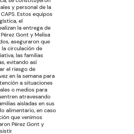
ica, se constituyeron
ales y personal de la
s CAPS. Estos equipos
ística, el
alizan la entrega de
 Pérez Gont y Melisa
ados, aseguraron que
 la circulación de
tiva, las familias
s, evitando así
ar el riesgo de
a vez en la semana para
tención a situaciones
nales o medios para
ncuentren atravesando
milias aisladas en sus
lo alimentario, en caso
ación que venimos
taron Pérez Gont y
istir