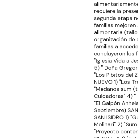
alimentariamente
requiere la pres
segunda etapa no
familias mejoren
alimentaria (tall
organización de 
familias a accede
concluyeron los 
"Iglesia Vida a J
5) " Doña Gregori
"Los Pibitos del 
NUEVO 1) "Los Tro
"Medanos sum (ta
Cuidadoras" 4) " 
"El Galpón Anhela
Septiembre) SAN 
SAN ISIDRO 1) "Gu
Molinari" 2) "Sum
"Proyecto conten