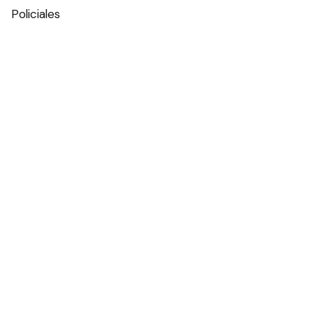
Policiales
Política
Espectáculos
Edictos
Farmacias de turno
Tiempo
Otros canales
Facebook
X
Instagram
Contacto