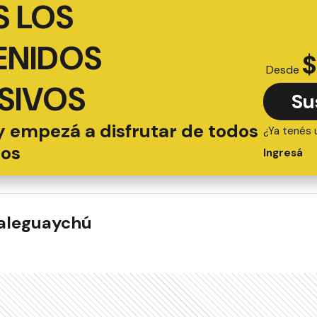
 LOS
ENIDOS
$
Desde
SIVOS
Su
y empezá a disfrutar de todos
¿Ya tenés 
ios
Ingresá
ualeguaychú