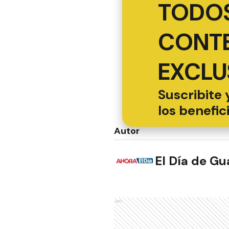
TODOS
CONT
EXCLU
Suscribite 
los benefic
Autor
El Día de G
Ads