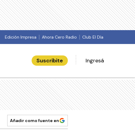
Edición Impresa
Ahora Cero Radio
Club El Día
Suscribite
Ingresá
Añadir como fuente en