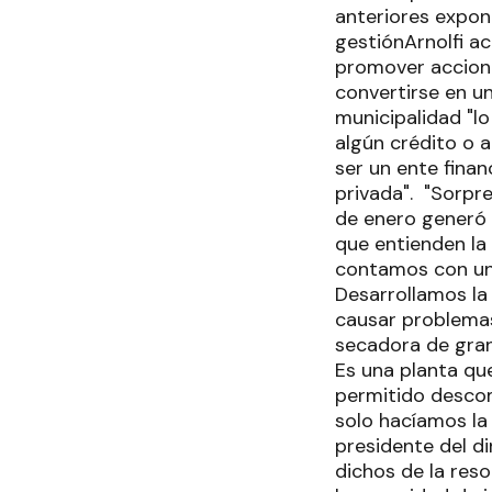
anteriores expon
gestiónArnolfi ac
promover accione
convertirse en un
municipalidad "l
algún crédito o 
ser un ente fin
privada". "Sorpre
de enero generó u
que entienden la
contamos con un 
Desarrollamos la
causar problemas 
secadora de gran
Es una planta qu
permitido desco
solo hacíamos la 
presidente del di
dichos de la res