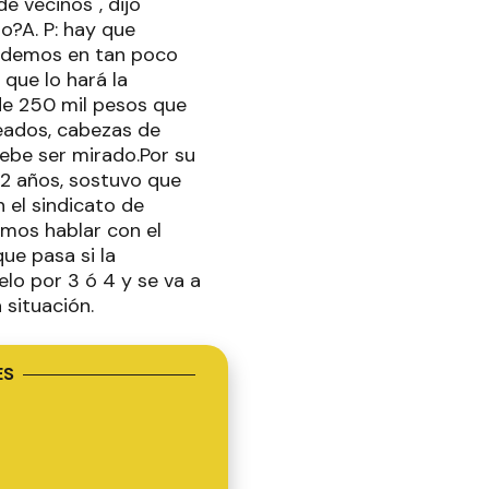
e vecinos", dijo
o?A. P: hay que
 podemos en tan poco
 que lo hará la
de 250 mil pesos que
eados, cabezas de
ebe ser mirado.Por su
12 años, sostuvo que
 el sindicato de
amos hablar con el
ue pasa si la
elo por 3 ó 4 y se va a
situación.
ES