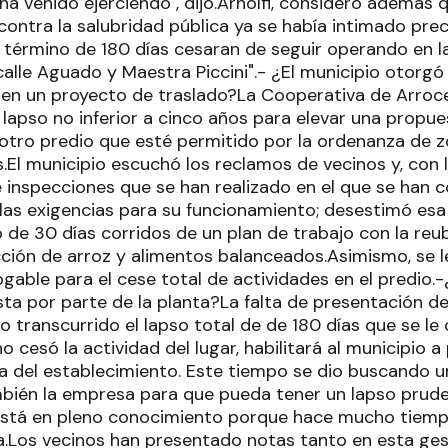
ha venido ejerciendo", dijo.Arnolfi, consideró además 
contra la salubridad pública ya se había intimado pre
 término de 180 días cesaran de seguir operando en la
lle Aguado y Maestra Piccini".- ¿El municipio otorgó
en un proyecto de traslado?La Cooperativa de Arroc
lapso no inferior a cinco años para elevar una propue
 otro predio que esté permitido por la ordenanza de z
s.El municipio escuchó los reclamos de vecinos y, con l
 inspecciones que se han realizado en el que se han 
las exigencias para su funcionamiento; desestimó esa
 de 30 días corridos de un plan de trabajo con la reub
ción de arroz y alimentos balanceados.Asimismo, se l
ogable para el cese total de actividades en el predio
ta por parte de la planta?La falta de presentación del
o transcurrido el lapso total de de 180 días que se le 
no cesó la actividad del lugar, habilitará al municipio 
va del establecimiento. Este tiempo se dio buscando un
mbién la empresa para que pueda tener un lapso pruden
está en pleno conocimiento porque hace mucho tiemp
.Los vecinos han presentado notas tanto en esta ges