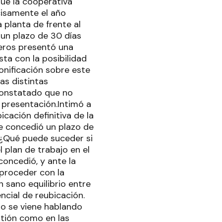
que la cooperativa
cisamente el año
 planta de frente al
 un plazo de 30 días
eros presentó una
sta con la posibilidad
onificación sobre este
as distintas
constatado que no
 presentación.Intimó a
icación definitiva de la
e concedió un plazo de
.-¿Qué puede suceder si
 plan de trabajo en el
concedió, y ante la
a proceder con la
 sano equilibrio entre
cial de reubicación.
o se viene hablando
tión como en las