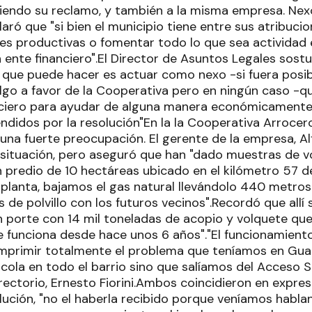
iendo su reclamo, y también a la misma empresa. Nex
laró que "si bien el municipio tiene entre sus atribuc
s productivas o fomentar todo lo que sea actividad
 ente financiero".El Director de Asuntos Legales sost
o que puede hacer es actuar como nexo -si fuera posib
algo a favor de la Cooperativa pero en ningún caso -q
anciero para ayudar de alguna manera económicament
ndidos por la resolución"En la la Cooperativa Arrocero
na fuerte preocupación. El gerente de la empresa, Alf
 situación, pero aseguró que han "dado muestras de vo
predio de 10 hectáreas ubicado en el kilómetro 57 de
 planta, bajamos el gas natural llevándolo 440 metro
de polvillo con los futuros vecinos".Recordó que allí 
 porte con 14 mil toneladas de acopio y volquete que
e funciona desde hace unos 6 años"."El funcionamiento
mprimir totalmente el problema que teníamos en Gual
cola en todo el barrio sino que salíamos del Acceso Su
rectorio, Ernesto Fiorini.Ambos coincidieron en expres
olución, "no el haberla recibido porque veníamos habla