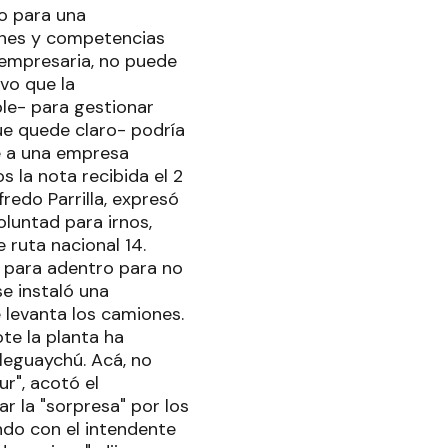
o para una
iones y competencias
 empresaria, no puede
uvo que la
le- para gestionar
ue quede claro- podría
e a una empresa
s la nota recibida el 2
redo Parrilla, expresó
luntad para irnos,
 ruta nacional 14.
s para adentro para no
se instaló una
 levanta los camiones.
te la planta ha
eguaychú. Acá, no
r", acotó el
ar la "sorpresa" por los
ndo con el intendente