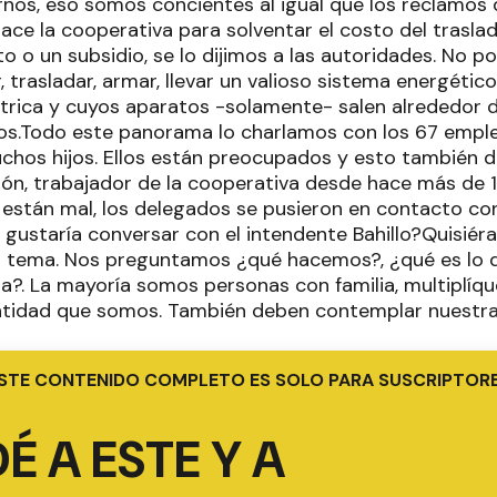
rnos, eso somos concientes al igual que los reclamos d
ace la cooperativa para solventar el costo del traslad
to o un subsidio, se lo dijimos a las autoridades. No
trasladar, armar, llevar un valioso sistema energético
trica y cuyos aparatos -solamente- salen alrededor 
s.Todo este panorama lo charlamos con los 67 empl
uchos hijos. Ellos están preocupados y esto también d
lmón, trabajador de la cooperativa desde hace más de 
están mal, los delegados se pusieron en contacto con
 gustaría conversar con el intendente Bahillo?Quisiér
l tema. Nos preguntamos ¿qué hacemos?, ¿qué es lo q
a?. La mayoría somos personas con familia, multiplíqu
ntidad que somos. También deben contemplar nuestra 
STE CONTENIDO COMPLETO ES SOLO PARA SUSCRIPTOR
É A ESTE Y A