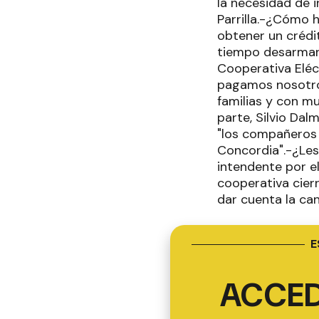
la necesidad de i
Parrilla.-¿Cómo h
obtener un crédi
tiempo desarmar, 
Cooperativa Eléc
pagamos nosotro
familias y con m
parte, Silvio Da
"los compañeros 
Concordia".-¿Les
intendente por e
cooperativa cierr
dar cuenta la ca
E
ACCED