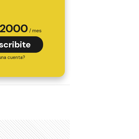
2000
/ mes
scribite
una cuenta?