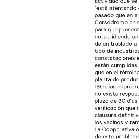
actividad que se 
"está atentando 
pasado que en el
Corsódromo en ca
para que present
nota pidiendo un 
de un traslado a
tipo de industria
constataciones e
están cumplidas 
que en el término
planta de produc
180 días improrr
no existe respues
plazo de 30 días 
verificación que 
clausura definiti
los vecinos y ta
La Cooperativa 
de este problema