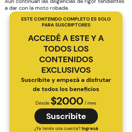
Aun continúan las diligencias de rigor tendientes
a dar con la moto robada.
ESTE CONTENIDO COMPLETO ES SOLO
PARA SUSCRIPTORES
ACCEDÉ A ESTE Y A
TODOS LOS
CONTENIDOS
EXCLUSIVOS
Suscribite y empezá a disfrutar
de todos los beneficios
$
2000
Desde
/ mes
Suscribite
¿Ya tenés una cuenta?
Ingresá