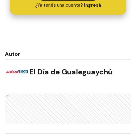
¿Ya tenés una cuenta?
Ingresá
Autor
El Día de Gualeguaychú
Ads