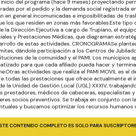
l inicio del programa (hace 9 meses) proyectando p
radas por el pedido y la demanda social registrada en
 en general incomunicadas e imposibilitadas de trasla
 los que residen en zonas más favorables.Este tipo 
de la Dirección Ejecutiva a cargo de Trupiano, el equ
iales y Prestaciones Médicas, que diagraman estraté
sarrollo de estas actividades. CRONOGRAMASe plant
mites, dándole participación a los Centros de Jubilado
tituciones de la comunidad y el PAMI. Los municipios a
matizado para que cada afiliado pueda hacer y termina
ne.Otras actividades que realiza el PAMI MOVIL es el de
e todas las prestaciones que ofrece actualmente el in
 de la Unidad de Gestión Local (UGL) XXXIV, trabajand
s prestadores, médicos de cabeceras, especialistas 
eres socios preventivos. Se trabaja en conjunto con l
ntuales y buscamos optimizar los recursos humanos de
STE CONTENIDO COMPLETO ES SOLO PARA SUSCRIPTOR