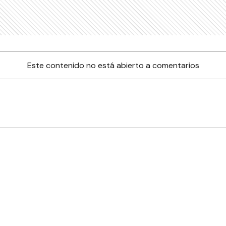
Este contenido no está abierto a comentarios
nes
Farmacias de turno
Tiempo
ia
es
es