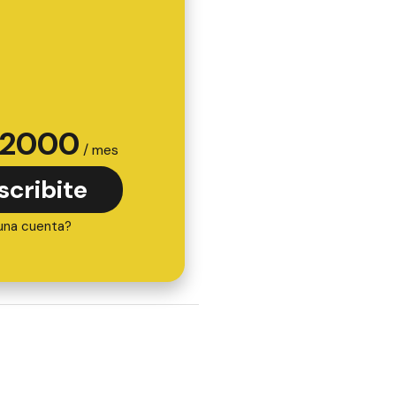
2000
/ mes
scribite
una cuenta?