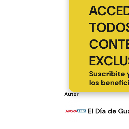
ACCED
TODOS
CONT
EXCLU
Suscribite 
los benefic
Autor
El Día de G