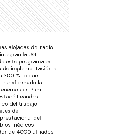
as alejadas del radio
 integran la UGL
 de este programa en
o de implementación el
n 300 %, lo que
 transformado la
, tenemos un Pami
destacó Leandro
ico del trabajo
mites de
prestacional del
mbios médicos
edor de 4000 afiliados