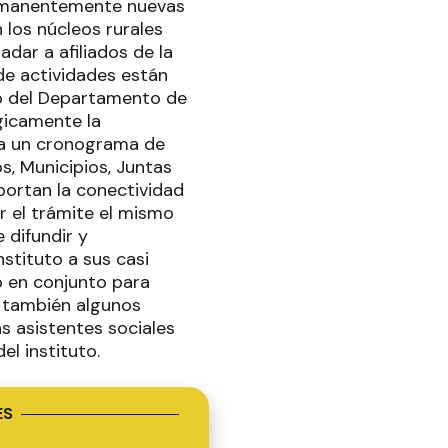
ermanentemente nuevas
 los núcleos rurales
dar a afiliados de la
de actividades están
ipo del Departamento de
gicamente la
ea un cronograma de
s, Municipios, Juntas
portan la conectividad
r el trámite el mismo
 difundir y
stituto a sus casi
o en conjunto para
y también algunos
as asistentes sociales
l instituto.
ES