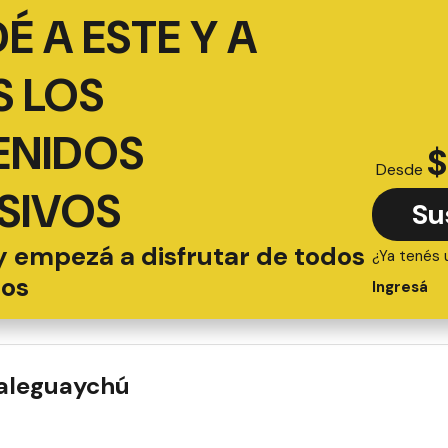
É A ESTE Y A
 LOS
ENIDOS
$
Desde
SIVOS
Su
y empezá a disfrutar de todos
¿Ya tenés 
ios
Ingresá
ualeguaychú