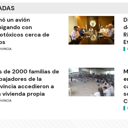
ADAS
mó un avión
D
migando con
d
otóxicos cerca de
R
os
E
OVINCIA
 de 2000 familias de
M
bajadores de la
e
vincia accedieron a
c
 vivienda propia
s
C
OVINCIA