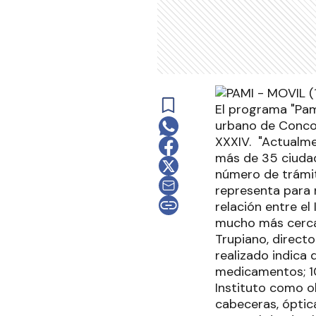
El programa "Pami
urbano de Concor
XXXIV. "Actualme
más de 35 ciudad
número de trámit
representa para 
relación entre el
mucho más cerca 
Trupiano, directo
realizado indica 
medicamentos; 10
Instituto como o
cabeceras, óptica