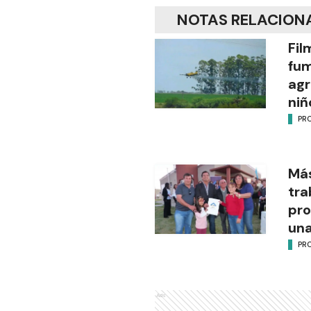
NOTAS RELACION
Fil
fu
agr
niñ
PR
Más
tra
pro
una
PR
Ads