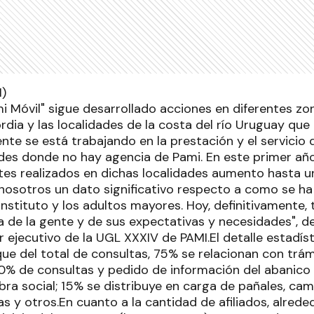
 Móvil" sigue desarrollado acciones en diferentes zon
dia y las localidades de la costa del río Uruguay que
nte se está trabajando en la prestación y el servicio
es donde no hay agencia de Pami. En este primer añ
es realizados en dichas localidades aumento hasta u
nosotros un dato significativo respecto a como se ha
 Instituto y los adultos mayores. Hoy, definitivamente
de la gente y de sus expectativas y necesidades", 
r ejecutivo de la UGL XXXIV de PAMI.El detalle estadíst
que del total de consultas, 75% se relacionan con trá
% de consultas y pedido de información del abanico 
bra social; 15% se distribuye en carga de pañales, ca
s y otros.En cuanto a la cantidad de afiliados, alred