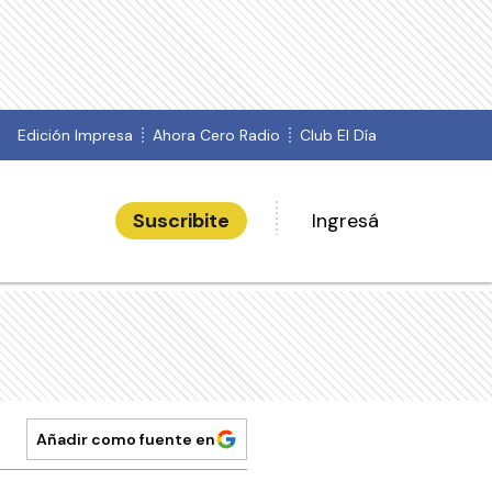
Edición Impresa
Ahora Cero Radio
Club El Día
Suscribite
Ingresá
Añadir como fuente en