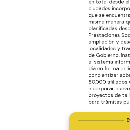
en total desde e
ciudades incorpo
que se encuentran
misma manera que
planificadas des
Prestaciones Soc
ampliación y de
localidades y tra
de Gobierno, ins
al sistema infor
día en forma onli
concientizar sobr
80.000 afiliados
incorporar nuevo
proyectos de tall
para trámites pu
E