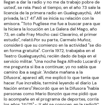
llegan a dar la radio y no me da trabajo pobre de
usted', se reía. Pasó el tiempo, en el año 73 sale la
licencia de la primera radio en Gualeguaychú, AM
privada, la LT 41".Allí se inicia su relación con la
emisora. "Toto Pugliese me fue a buscar para que
la hiciera la locución en La Galera del Mago, año
73, en calle Fray Mocho casi Clavarino, el primer
estudio", relató.Por su parte, Carmelo Muñoz,
consideró que su comienzo en la actividad "se dio
en forma gratuita". Corría 1972, trabajaba en el
Teatro Gualeguaychú, recién dado de baja en el
servicio militar. "Una noche llega Alfredo Lucardi y
me pregunta si iba a continuar, yo no sabía que
camino iba a seguir. 'Andate mañana a la
Difusora', aparecí allí, me explicó lo que tenía que
hacer. Fue increíble, terminé leyendo el diario La
Nación entero".Recordó que en la Difusora "había
personas como Mario Bonzón que me pidió que
lo acompañe en el programa de deportes, corría
los años 74/75".-¿Y ahí se conocen, en la radio?C.