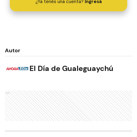
¿Ya tenés una cuenta?
Ingresá
Autor
El Día de Gualeguaychú
Ads