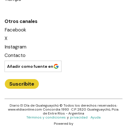
Otros canales
Facebook
X
Instagram
Contacto
Añadir como fuente en
Suscribite
Diario El Día de Gualeguaychú
© Todos los derechos reservados.·
www.
eldiaonline.com
Concordia 1993
· C.P.
2820
Gualeguaychú
, Pcia.
de
Entre Ríos
- Argentina
Términos y condiciones
y
privacidad
·
Ayuda
Powered by