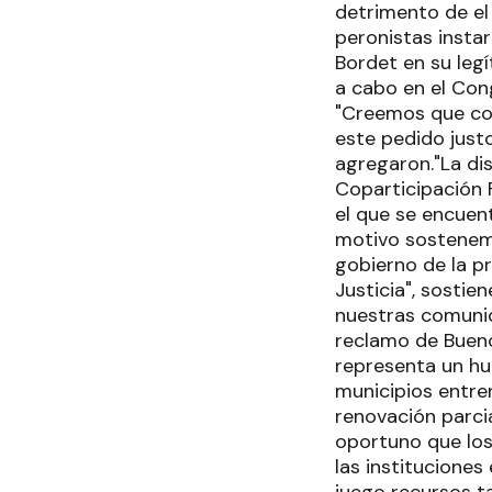
detrimento de el
peronistas insta
Bordet en su legí
a cabo en el Cong
"Creemos que co
este pedido justo
agregaron."La dis
Coparticipación F
el que se encuent
motivo sostenemo
gobierno de la p
Justicia", sosti
nuestras comuni
reclamo de Buenos
representa un hue
municipios entrer
renovación parci
oportuno que los
las instituciones
juego recursos t