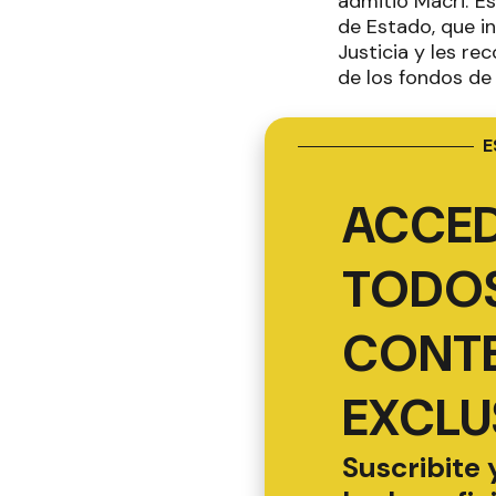
admitió Macri."Es
de Estado, que i
Justicia y les re
de los fondos de
E
ACCED
TODOS
CONT
EXCLU
Suscribite 