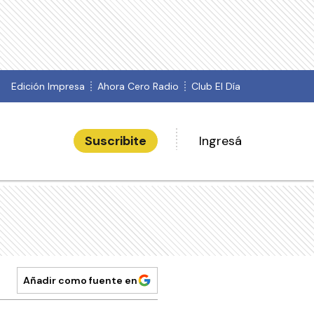
Edición Impresa
Ahora Cero Radio
Club El Día
Suscribite
Ingresá
Añadir como fuente en