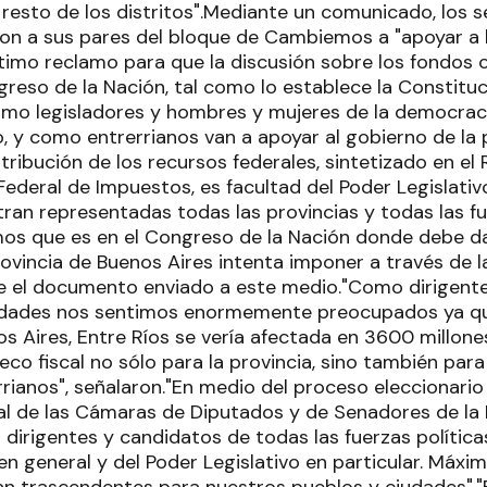
 resto de los distritos".Mediante un comunicado, los 
ron a sus pares del bloque de Cambiemos a "apoyar a 
timo reclamo para que la discusión sobre los fondos c
reso de la Nación, tal como lo establece la Constituc
mo legisladores y hombres y mujeres de la democrac
, y como entrerrianos van a apoyar al gobierno de la p
tribución de los recursos federales, sintetizado en el
ederal de Impuestos, es facultad del Poder Legislativ
ran representadas todas las provincias y todas las fue
s que es en el Congreso de la Nación donde debe dar
rovincia de Buenos Aires intenta imponer a través de
ene el documento enviado a este medio."Como dirigente
dades nos sentimos enormemente preocupados ya qu
 Aires, Entre Ríos se vería afectada en 3600 millones
co fiscal no sólo para la provincia, sino también par
rianos", señalaron."En medio del proceso eleccionario 
al de las Cámaras de Diputados y de Senadores de la 
 dirigentes y candidatos de todas las fuerzas polític
 en general y del Poder Legislativo en particular. Máx
an trascendentes para nuestros pueblos y ciudades"."