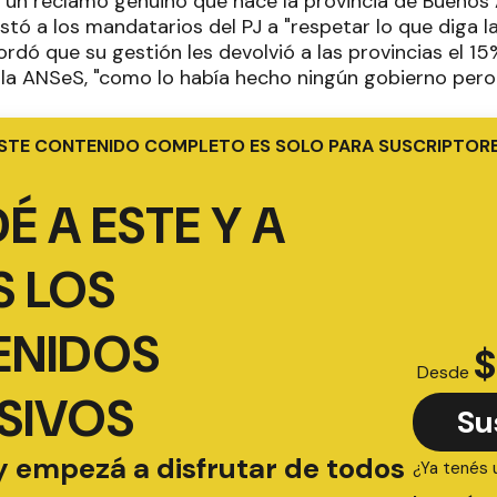
 un reclamo genuino que hace la provincia de Buenos A
nstó a los mandatarios del PJ a "respetar lo que diga 
cordó que su gestión les devolvió a las provincias el 1
 la ANSeS, "como lo había hecho ningún gobierno pero
STE CONTENIDO COMPLETO ES SOLO PARA SUSCRIPTOR
É A ESTE Y A
 LOS
ENIDOS
$
Desde
SIVOS
Su
y empezá a disfrutar de todos
¿Ya tenés 