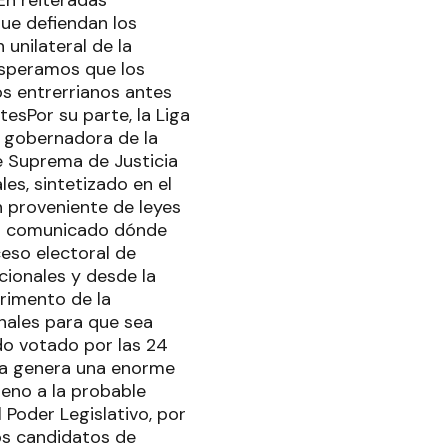
ue defiendan los
 unilateral de la
Esperamos que los
os entrerrianos antes
esPor su parte, la Liga
a gobernadora de la
te Suprema de Justicia
es, sintetizado en el
 proveniente de leyes
un comunicado dónde
eso electoral de
cionales y desde la
trimento de la
onales para que sea
do votado por las 24
ista genera una enorme
reno a la probable
 Poder Legislativo, por
os candidatos de