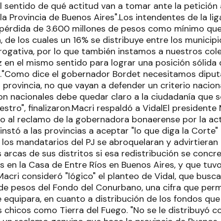
sentido de qué actitud van a tomar ante la petición a
a Provincia de Buenos Aires".Los intendentes de la l
 pérdida de 3.600 millones de pesos como mínimo que 
, de los cuales un 16% se distribuye entre los municipi
errogativa, por lo que también instamos a nuestros c
z en el mismo sentido para lograr una posición sólida
s"."Como dice el gobernador Bordet necesitamos dipu
provincia, no que vayan a defender un criterio nacion
on nacionales debe quedar claro a la ciudadanía que s
uestro", finalizaron.Macri respaldó a VidalEl presidente
do al reclamo de la gobernadora bonaerense por la ac
nstó a las provincias a aceptar "lo que diga la Corte"
 los mandatarios del PJ se abroquelaran y advirtieran
 arcas de sus distritos si esa redistribución se concr
es en la Casa de Entre Ríos en Buenos Aires, y que tuv
cri consideró "lógico" el planteo de Vidal, que busca
de pesos del Fondo del Conurbano, una cifra que pe
 equipara, en cuanto a distribución de los fondos que 
s chicos como Tierra del Fuego. "No se le distribuyó 