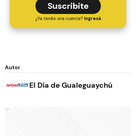
Suscribite
¿Ya tenés una cuenta?
Ingresá
Autor
El Día de Gualeguaychú
Ads