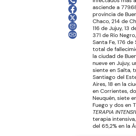
infectados más a
asciende a 779.68
provincia de Bue
Chaco, 214 de Ch
116 de Jujuy, 13 
371 de Río Negro,
Santa Fe, 176 de
total de fallecim
la ciudad de Bue
nueve en Jujuy, 
siente en Salta, 
Santiago del Este
Aires, 18 en la 
en Corrientes, d
Neuquén, siete en
Fuego y dos en Tu
TERAPIA INTENSI
terapia intensiv
del 65,2% en la 