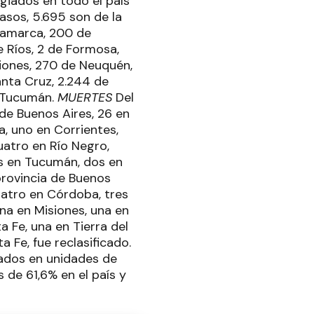
giados en todo el país
asos, 5.695 son de la
atamarca, 200 de
e Ríos, 2 de Formosa,
siones, 270 de Neuquén,
anta Cruz, 2.244 de
e Tucumán.
MUERTES
Del
 de Buenos Aires, 26 en
a, uno en Corrientes,
uatro en Río Negro,
eis en Tucumán, dos en
provincia de Buenos
uatro en Córdoba, tres
na en Misiones, una en
a Fe, una en Tierra del
 Fe, fue reclasificado.
nados en unidades de
 de 61,6% en el país y