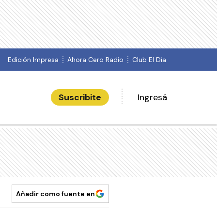
Edición Impresa
Ahora Cero Radio
Club El Día
Suscribite
Ingresá
Añadir como fuente en