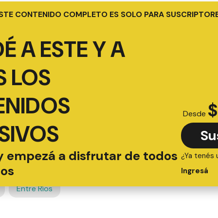
STE CONTENIDO COMPLETO ES SOLO PARA SUSCRIPTOR
É A ESTE Y A
 LOS
ENIDOS
$
Desde
SIVOS
Su
y empezá a disfrutar de todos
¿Ya tenés 
ios
Ingresá
Entre Ríos