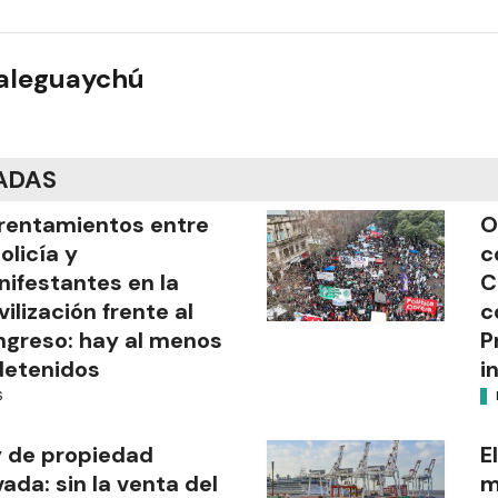
ualeguaychú
ADAS
rentamientos entre
O
Policía y
c
ifestantes en la
C
ilización frente al
c
greso: hay al menos
P
detenidos
i
S
 de propiedad
E
vada: sin la venta del
m