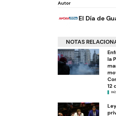
Autor
El Día de G
NOTAS RELACION
Enf
la 
man
mov
Con
12 
PAÍ
Ley
pri