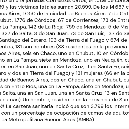
lto en una jornada. Con estos datos, el total de conta
9 y las víctimas fatales suman 20.599. De los 14.687 c
nos Aires, 1.050 de la ciudad de Buenos Aires, 7 de C
ubut, 1.776 de Córdoba, 67 de Corrientes, 173 de Entr
de La Pampa, 142 de La Rioja, 759 de Mendoza, 5 de Mi
 327 de Salta, 3 de San Juan, 73 de San Luis, 137 de S
 Santiago del Estero, 193 de Tierra del Fuego y 674 d
ientos, 181 son hombres (83 residentes en la provincia
nos Aires, seis en Chaco, uno en Chubut, 10 en Córdob
uno en La Pampa, siete en Mendoza, uno en Neuquén, c
tres en San Juan, uno en Santa Cruz, 11 en Santa Fe, s
ro y dos en Tierra del Fuego) y 131 mujeres (66 en la 
ciudad de Buenos Aires, dos en Chaco, una en Chubut, c
os en Entre Ríos, una en La Pampa, siete en Mendoza, u
 Salta, una en San Juan, una en Santa Cruz, 13 en Sant
cumán). Un hombre, residente en la provincia de Santa
VA
La cartera sanitaria indicó que son 3.799 los inter
a, con un porcentaje de ocupación de camas de adultos
Área Metropolitana Buenos Aires (AMBA).