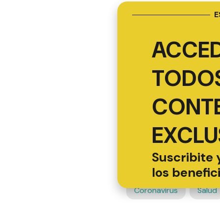
E
ACCED
TODOS
CONT
EXCLU
Suscribite 
los benefic
Coronavirus
Salud