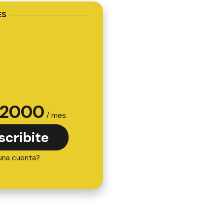
ES
2000
/ mes
scribite
una cuenta?