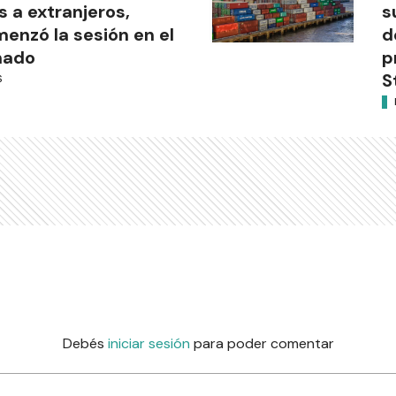
s a extranjeros,
s
enzó la sesión en el
d
nado
p
S
S
Debés
iniciar sesión
para poder comentar