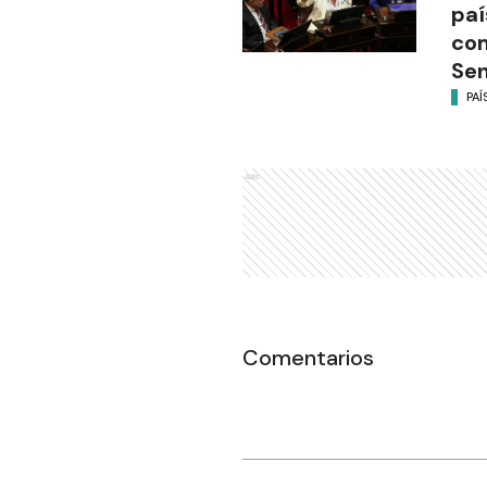
paí
com
Se
PAÍ
Ads
Comentarios