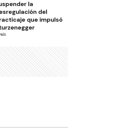
uspender la
esregulación del
racticaje que impulsó
turzenegger
PAÍS