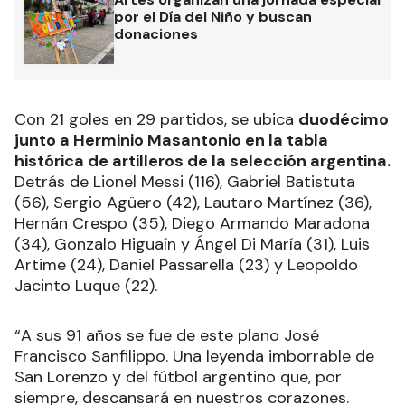
por el Día del Niño y buscan
donaciones
Con 21 goles en 29 partidos, se ubica
duodécimo
junto a Herminio Masantonio en la tabla
histórica de artilleros de la selección argentina.
Detrás de Lionel Messi (116), Gabriel Batistuta
(56), Sergio Agüero (42), Lautaro Martínez (36),
Hernán Crespo (35), Diego Armando Maradona
(34), Gonzalo Higuaín y Ángel Di María (31), Luis
Artime (24), Daniel Passarella (23) y Leopoldo
Jacinto Luque (22).
“A sus 91 años se fue de este plano José
Francisco Sanfilippo. Una leyenda imborrable de
San Lorenzo y del fútbol argentino que, por
siempre, descansará en nuestros corazones.