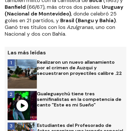
también militó con la camiseta de
Boca
(1963) y
Banfield
(66/67), más otros dos países:
Uruguay
(Nacional de Montevideo)
, donde celebró 25
goles en 21 partidos, y
Brasil (Bangu y Bahía)
.
Ganó tres títulos con los
Azulgranas
, uno con
Nacional y dos con Bahía.
Las más leídas
Realizaron un nuevo allanamiento
1
por el crimen de Auzqui y
secuestraron proyectiles calibre .22
Gualeguaychú tiene tres
2
semifinalistas en la competencia de
canto "Este es mi Sueño"
Estudiantes del Profesorado de
3
Artes organizan una jornada especial