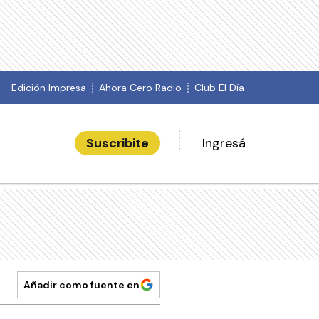
Edición Impresa
Ahora Cero Radio
Club El Día
Suscribite
Ingresá
Añadir como fuente en