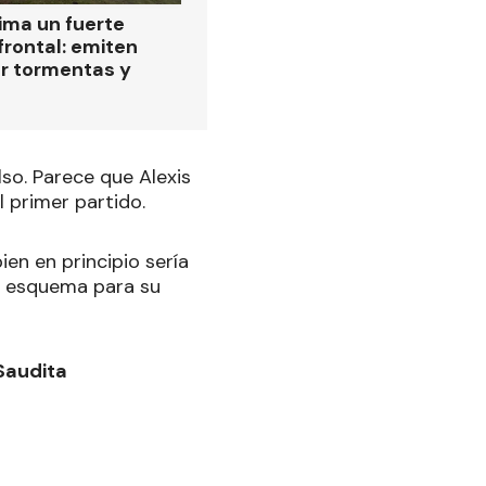
ima un fuerte
frontal: emiten
or tormentas y
so. Parece que Alexis
l primer partido.
ien en principio sería
el esquema para su
 Saudita