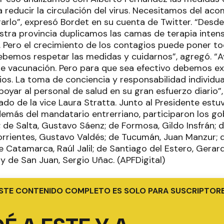
a reducir la circulación del virus. Necesitamos del 
rarlo”, expresó Bordet en su cuenta de Twitter. “Desd
tra provincia duplicamos las camas de terapia intens
. Pero el crecimiento de los contagios puede poner t
debemos respetar las medidas y cuidarnos”, agregó. 
de vacunación. Pero para que sea efectivo debemos e
ios. La toma de conciencia y responsabilidad individual
oyar al personal de salud en su gran esfuerzo diario”
o de la vice Laura Stratta. Junto al Presidente estuvo
Además del mandatario entrerriano, participaron los g
 de Salta, Gustavo Sáenz; de Formosa, Gildo Insfrán; 
orrientes, Gustavo Valdés; de Tucumán, Juan Manzur; 
 Catamarca, Raúl Jalil; de Santiago del Estero, Gerar
y de San Juan, Sergio Uñac. (APFDigital)
STE CONTENIDO COMPLETO ES SOLO PARA SUSCRIPTOR