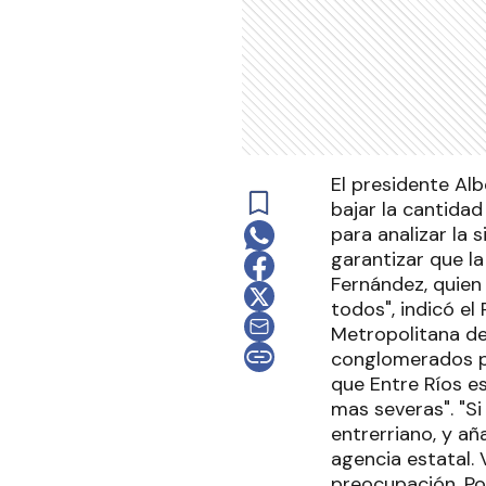
El presidente Al
bajar la cantida
para analizar la 
garantizar que la
Fernández, quien 
todos", indicó e
Metropolitana de
conglomerados por
que Entre Ríos e
mas severas". "S
entrerriano, y a
agencia estatal. 
preocupación. P