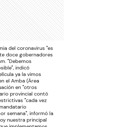
ia del coronavirus "es
ante doce gobernadores
elam. "Debemos
ible", indicó
lícula ya la vimos
en el Amba (Área
uación en "otros
ario provincial contó
strictivas "cada vez
 mandatario
por semana", informó la
hoy nuestra principal
s que implementamos