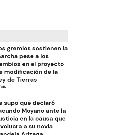
os gremios sostienen la
archa pese a los
ambios en el proyecto
e modificación de la
ey de Tierras
PAÍS
e supo qué declaró
acundo Moyano ante la
usticia en la causa que
nvolucra a su novia
andela Arizaga