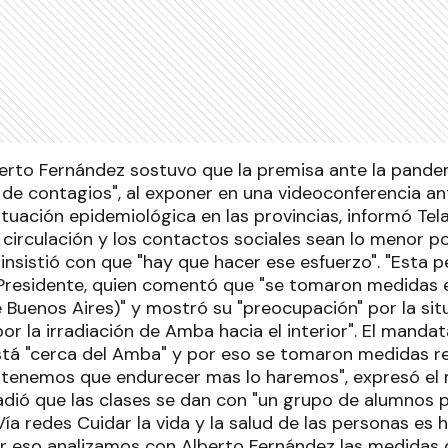
berto Fernández sostuvo que la premisa ante la pandem
d de contagios", al exponer en una videoconferencia 
situación epidemiológica en las provincias, informó T
 circulación y los contactos sociales sean lo menor pos
insistió con que "hay que hacer ese esfuerzo". "Esta pe
l Presidente, quien comentó que "se tomaron medidas 
 Buenos Aires)" y mostró su "preocupación" por la sit
 la irradiación de Amba hacia el interior". El mandat
stá "cerca del Amba" y por eso se tomaron medidas re
i tenemos que endurecer mas lo haremos", expresó el
ñadió que las clases se dan con "un grupo de alumnos 
Vía redes Cuidar la vida y la salud de las personas es 
or eso analizamos con Alberto Fernández las medida