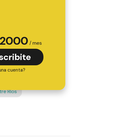
2000
/ mes
scribite
una cuenta?
tre Ríos