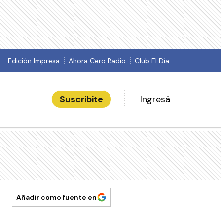
Edición Impresa
Ahora Cero Radio
Club El Día
Suscribite
Ingresá
Añadir como fuente en