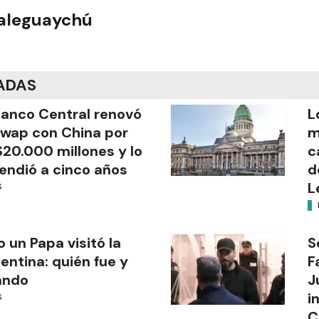
ualeguaychú
ADAS
Banco Central renovó
L
swap con China por
m
20.000 millones y lo
c
endió a cinco años
d
L
S
o un Papa visitó la
S
entina: quién fue y
F
ándo
J
i
S
C