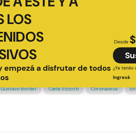
É A ESTE Y A
 LOS
ENIDOS
$
Desde
SIVOS
Su
y empezá a disfrutar de todos
¿Ya tenés 
ios
Ingresá
Gustavo Bordet
Carla Vizzotti
Coronavirus
En