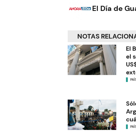
El Día de G
NOTAS RELACION
El 
el 
US$
ext
PAÍ
Sól
Arg
cu
PAÍ