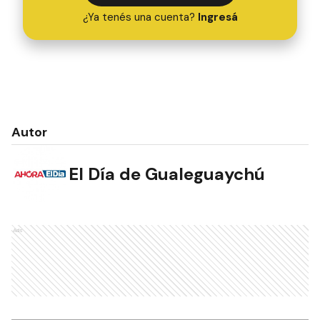
¿Ya tenés una cuenta?
Ingresá
Autor
El Día de Gualeguaychú
Ads