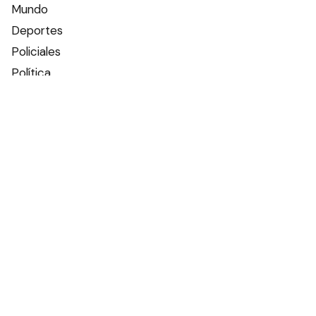
Mundo
Deportes
Policiales
Política
Espectáculos
Edictos
Farmacias de turno
Tiempo
Otros canales
Facebook
X
Instagram