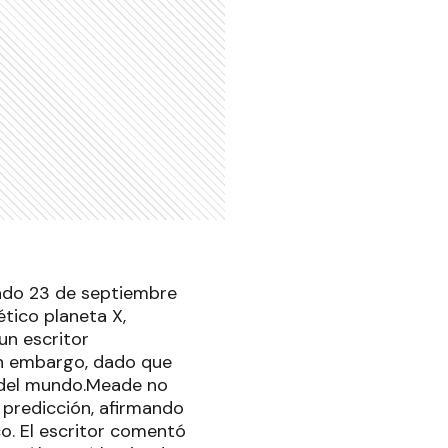
sado 23 de septiembre
ético planeta X,
un escritor
Sin embargo, dado que
n del mundo.Meade no
 predicción, afirmando
o. El escritor comentó