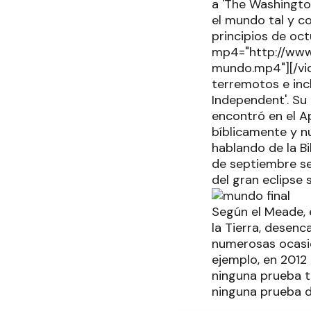
a 'The Washington
el mundo tal y c
principios de oct
mp4="http://www
mundo.mp4"][/vid
terremotos e incl
Independent'. Su 
encontró en el A
bíblicamente y n
hablando de la Bi
de septiembre s
del gran eclipse 
Según el Meade, 
la Tierra, desen
numerosas ocasio
ejemplo, en 2012
ninguna prueba te
ninguna prueba d