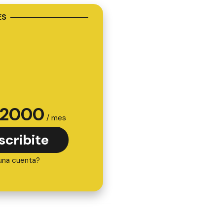
ES
2000
/ mes
scribite
una cuenta?