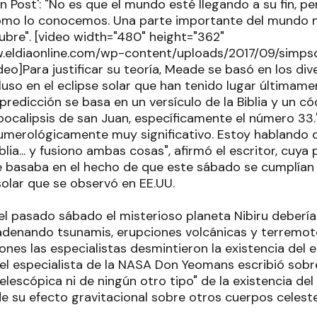
 Post': "No es que el mundo esté llegando a su fin, pe
omo lo conocemos. Una parte importante del mundo n
ubre". [video width="480" height="362"
.eldiaonline.com/wp-content/uploads/2017/09/simpso
eo]Para justificar su teoría, Meade se basó en los div
uso en el eclipse solar que han tenido lugar últimame
predicción se basa en un versículo de la Biblia y un 
pocalipsis de san Juan, específicamente el número 33
umerológicamente muy significativo. Estoy hablando 
blia... y fusiono ambas cosas", afirmó el escritor, cuya
e basaba en el hecho de que este sábado se cumplían
solar que se observó en EE.UU.
el pasado sábado el misterioso planeta Nibiru debería
cadenando tsunamis, erupciones volcánicas y terremot
nes las especialistas desmintieron la existencia del 
 el especialista de la NASA Don Yeomans escribió sobre
lescópica ni de ningún otro tipo" de la existencia del 
e su efecto gravitacional sobre otros cuerpos celeste