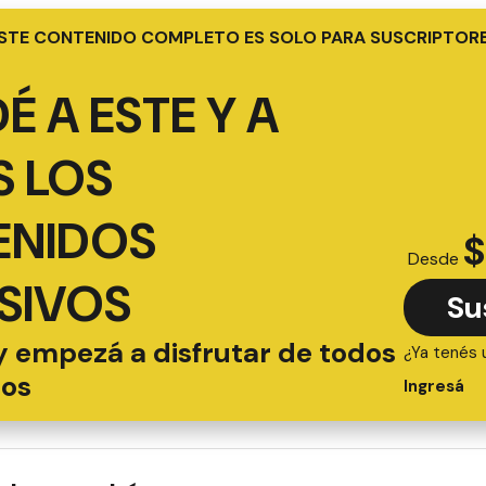
STE CONTENIDO COMPLETO ES SOLO PARA SUSCRIPTOR
É A ESTE Y A
 LOS
ENIDOS
$
Desde
SIVOS
Su
y empezá a disfrutar de todos
¿Ya tenés 
ios
Ingresá