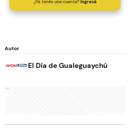
¿Ya tenés una cuenta?
Ingresá
Autor
El Día de Gualeguaychú
Ads