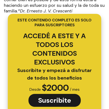
haciendo un esfuerzo por su salud y la de toda su
familia.
*Dr. Ernesto J. V. Crescenti
ESTE CONTENIDO COMPLETO ES SOLO
PARA SUSCRIPTORES
ACCEDÉ A ESTE Y A
TODOS LOS
CONTENIDOS
EXCLUSIVOS
Suscribite y empezá a disfrutar
de todos los beneficios
$
2000
Desde
/ mes
Suscribite