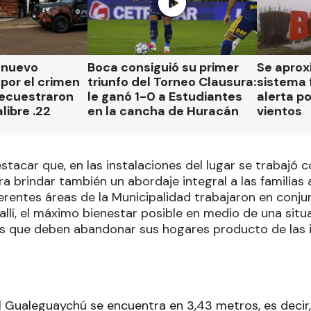
n nuevo
Boca consiguió su primer
Se aprox
por el crimen
triunfo del Torneo Clausura:
sistema 
secuestraron
le ganó 1-0 a Estudiantes
alerta p
libre .22
en la cancha de Huracán
vientos
tacar que, en las instalaciones del lugar se trabajó c
ra brindar también un abordaje integral a las familias
erentes áreas de la Municipalidad trabajaron en conju
 allí, el máximo bienestar posible en medio de una sit
as que deben abandonar sus hogares producto de las 
el Gualeguaychú se encuentra en 3,43 metros, es decir