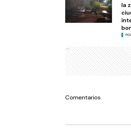
la 
ciu
int
bo
POL
Ads
Comentarios