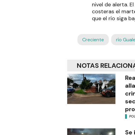
nivel de alerta. E
costeras el mart
que el río siga 
Creciente
río Gua
NOTAS RELACION
Rea
all
cri
sec
pro
POL
Se 