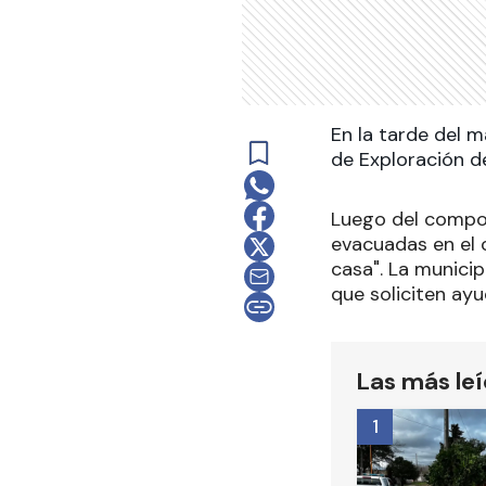
En la tarde del 
de Exploración de
Luego del compor
evacuadas en el 
casa". La munici
que soliciten ayu
Las más le
1