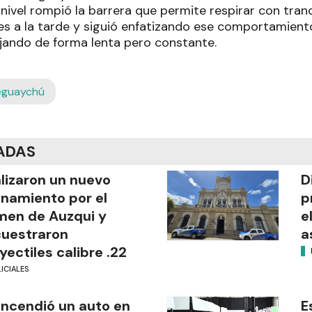
l nivel rompió la barrera que permite respirar con tranq
es a la tarde y siguió enfatizando ese comportamiento
bajando de forma lenta pero constante.
leguaychú
ADAS
lizaron un nuevo
D
anamiento por el
p
men de Auzqui y
e
uestraron
a
yectiles calibre .22
ICIALES
incendió un auto en
E