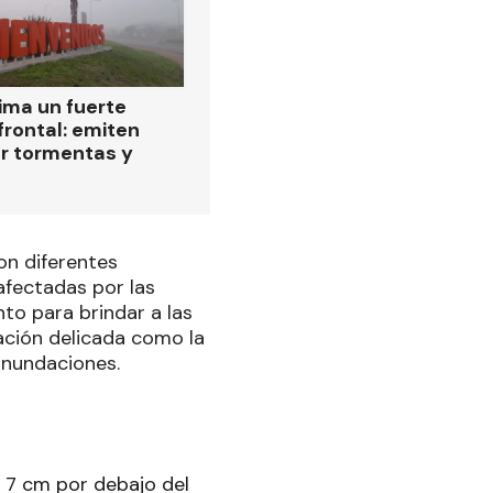
ima un fuerte
frontal: emiten
or tormentas y
on diferentes
 afectadas por las
nto para brindar a las
uación delicada como la
inundaciones.
, 7 cm por debajo del