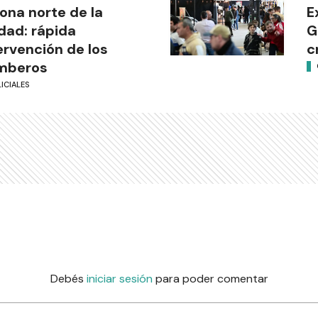
zona norte de la
E
dad: rápida
G
ervención de los
c
mberos
ICIALES
Debés
iniciar sesión
para poder comentar