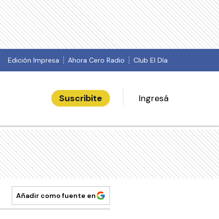
Edición Impresa
Ahora Cero Radio
Club El Día
Suscribite
Ingresá
Añadir como fuente en