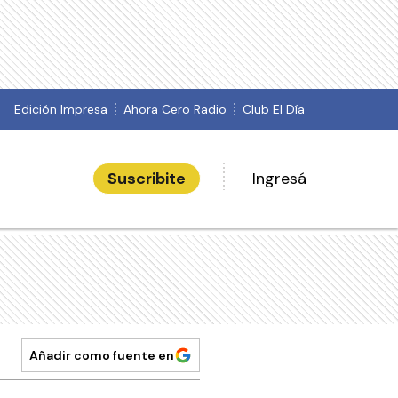
Edición Impresa
Ahora Cero Radio
Club El Día
Suscribite
Ingresá
Añadir como fuente en