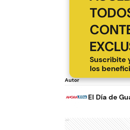
TODOS
CONT
EXCLU
Suscribite 
los benefic
Autor
El Día de G
Ads