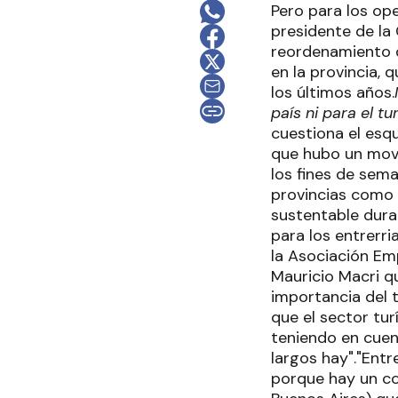
Pero para los ope
presidente de la
reordenamiento d
en la provincia, 
los últimos años.
país ni para el tu
cuestiona el esq
que hubo un movi
los fines de sem
provincias como 
sustentable dura
para los entrerr
la Asociación Em
Mauricio Macri qu
importancia del 
que el sector tur
teniendo en cuen
largos hay"."Entr
porque hay un co