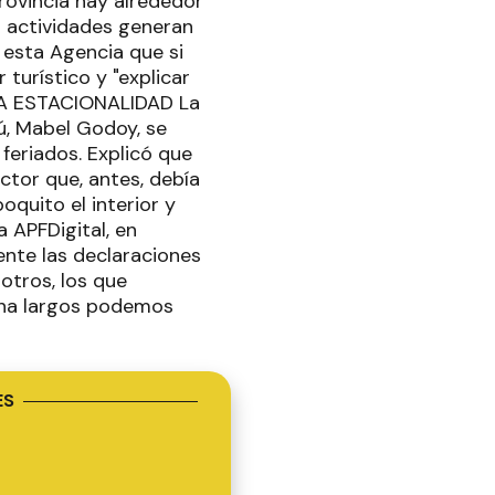
provincia hay alrededor
 actividades generan
 esta Agencia que si
turístico y "explicar
 LA ESTACIONALIDAD La
ú, Mabel Godoy, se
feriados. Explicó que
ctor que, antes, debía
oquito el interior y
a APFDigital, en
nte las declaraciones
otros, los que
ana largos podemos
ES