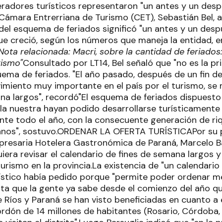
radores turísticos representaron "un antes y un despu
 Cámara Entrerriana de Turismo (CET), Sebastián Bel, 
el esquema de feriados significó "un antes y un despu
que creció, según los números que maneja la entidad, 
Nota relacionada: Macri, sobre la cantidad de feriados
rismo"
Consultado por LT14, Bel señaló que "no es la p
uema de feriados. "El año pasado, después de un fin d
miento muy importante en el país por el turismo, se 
ana largos", recordó"El esquema de feriados dispuest
la nuestra hayan podido desarrollarse turísticament
nte todo el año, con la consecuente generación de r
ianos", sostuvo.ORDENAR LA OFERTA TURÍSTICAPor su p
presaria Hotelera Gastronómica de Paraná, Marcelo Ba
iera revisar el calendario de fines de semana largos y
turismo en la provincia.La existencia de "un calendari
ístico había pedido porque "permite poder ordenar mejo
ta que la gente ya sabe desde el comienzo del año q
e Ríos y Paraná se han visto beneficiadas en cuanto a 
rdón de 14 millones de habitantes (Rosario, Córdoba,