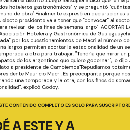
 visitan el distrito".Luego Barsuglia indicó que "en la 
dos hoteleros gastronómicos" y se preguntó "cuántas
mano de obra".Finalmente expresó en declaraciones a
 electo presidente va a tener que "convocar" al sector 
iere revisar de los fines de semana largo". ACORTAR
 Asociación Hotelera y Gastronómica de Gualeguaych
da" por los cuestionamientos de Macri al número de 
na largos permiten acortar la estacionalidad de un se
mporada a otra para trabajar. "Tendría que mirar un p
patos de los argentinos que quiere gobernar", le dijo 
idato a presidente de Cambiemos"Repudiamos totalme
presidente Mauricio Macri. Es preocupante porque nos
ando una temporada y la otra, con los fines de sem
onalidad", explicó Godoy.
STE CONTENIDO COMPLETO ES SOLO PARA SUSCRIPTOR
É A ESTE Y A