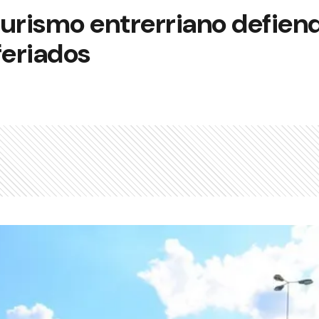
 turismo entrerriano defiend
eriados