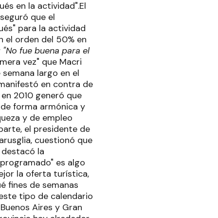
és en la actividad".El
aseguró que el
és" para la actividad
en el orden del 50% en
: "No fue buena para el
rimera vez" que Macri
e semana largo en el
manifestó en contra de
o en 2010 generó que
e de forma armónica y
iqueza y de empleo
arte, el presidente de
rusglia, cuestionó que
 destacó la
o programado" es algo
r la oferta turística,
ué fines de semanas
este tipo de calendario
 Buenos Aires y Gran