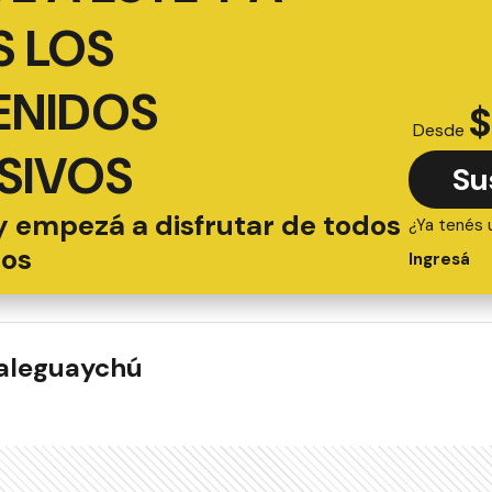
 LOS
ENIDOS
$
Desde
SIVOS
Su
y empezá a disfrutar de todos
¿Ya tenés 
ios
Ingresá
ualeguaychú