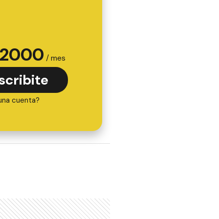
2000
/ mes
scribite
una cuenta?