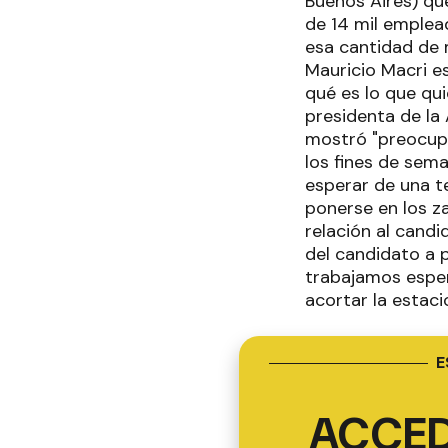
Buenos Aires) que
de 14 mil emplea
esa cantidad de 
Mauricio Macri es
qué es lo que qu
presidenta de la
mostró "preocupa
los fines de sema
esperar de una te
ponerse en los za
relación al cand
del candidato a 
trabajamos esper
acortar la estaci
E
ACCED