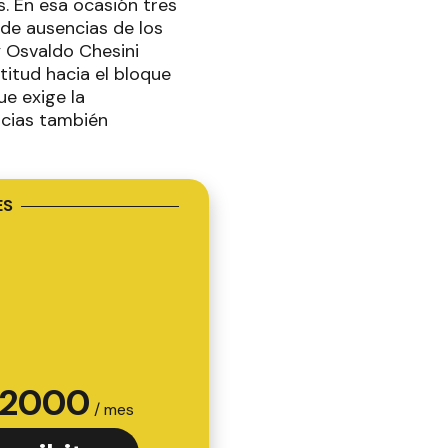
. En esa ocasión tres
s de ausencias de los
y Osvaldo Chesini
itud hacia el bloque
ue exige la
ncias también
ES
2000
/ mes