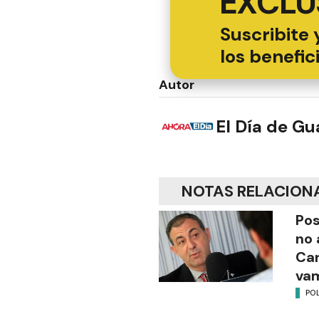
EXCLU
Suscribite 
los benefic
Autor
El Día de G
NOTAS RELACION
Pos
no 
Ca
vam
POL