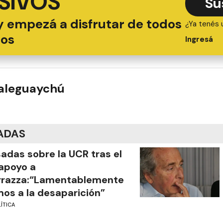
SIVOS
Su
y empezá a disfrutar de todos
¿Ya tenés 
ios
Ingresá
ualeguaychú
ADAS
adas sobre la UCR tras el
apoyo a
rrazza:“Lamentablemente
os a la desaparición”
ÍTICA