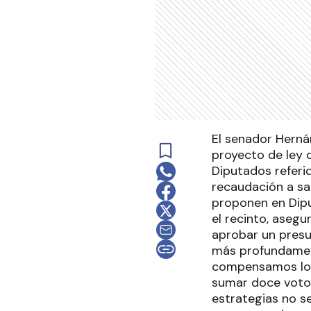
El senador Hernán
proyecto de ley 
Diputados referid
recaudación a sa
proponen en Diput
el recinto, aseg
aprobar un presu
más profundament
compensamos los 
sumar doce votos
estrategias no s