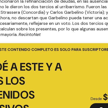
cionaron la refinanciación de deudas, en las ausencias
mo le dieron los dos tercios al urribarrismo. Fueron la
Strassera (Concordia) y Carlos Garbelino (Victoria); 
hora, no descartan que Garbelino pueda tener una act
esariamente, reflejarse en un voto. Los dos tercios q
calculan sobre los presentes, por lo que algunas ause
a mayoría.
RecintoNet
STE CONTENIDO COMPLETO ES SOLO PARA SUSCRIPTOR
É A ESTE Y A
 LOS
ENIDOS
$
Desde