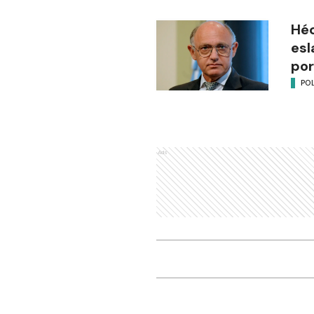
Héc
esl
por
POL
Ads