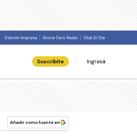
Edición Impresa
Ahora Cero Radio
Club El Día
Suscribite
Ingresá
Añadir como fuente en