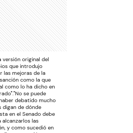
 versión original del
ios que introdujo
r las mejoras de la
 sanción como la que
tal como lo ha dicho en
brado"."No se puede
ó haber debatido mucho
s digan de dónde
ista en el Senado debe
 alcanzarlos las
ién, y como sucedió en