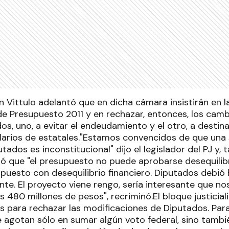
 Vittulo adelantó que en dicha cámara insistirán en la
de Presupuesto 2011 y en rechazar, entonces, los camb
os, uno, a evitar el endeudamiento y el otro, a destina
larios de estatales."Estamos convencidos de que una
ados es inconstitucional" dijo el legislador del PJ y, 
uró que "el presupuesto no puede aprobarse desequili
puesto con desequilibrio financiero. Diputados debi
e. El proyecto viene rengo, sería interesante que no
480 millones de pesos", recriminó.El bloque justicial
 para rechazar las modificaciones de Diputados. Para
e agotan sólo en sumar algún voto federal, sino tamb