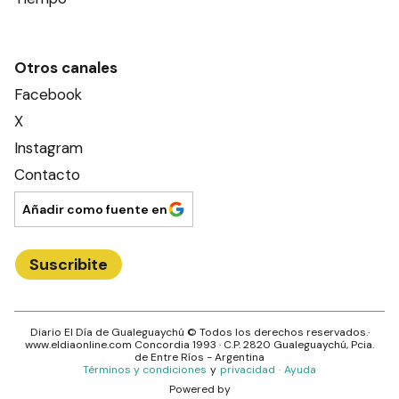
Otros canales
Facebook
X
Instagram
Contacto
Añadir como fuente en
Suscribite
Diario El Día de Gualeguaychú
© Todos los derechos reservados.·
www.
eldiaonline.com
Concordia 1993
· C.P.
2820
Gualeguaychú
, Pcia.
de
Entre Ríos
- Argentina
Términos y condiciones
y
privacidad
·
Ayuda
Powered by