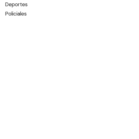
Deportes
Policiales
Política
Espectáculos
Edictos
Farmacias de turno
Tiempo
Otros canales
Facebook
X
Instagram
Contacto