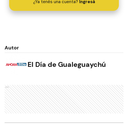
¿Ya tenés una cuenta?
Ingresá
Autor
El Día de Gualeguaychú
Ads