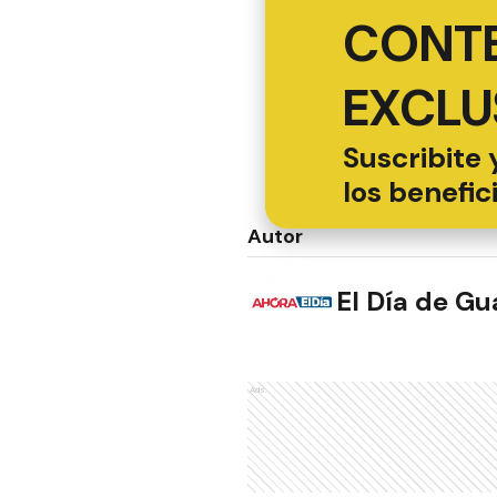
CONT
EXCLU
Suscribite 
los benefic
Autor
El Día de G
Ads