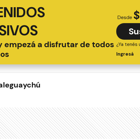
ENIDOS
$
Desde
SIVOS
Su
y empezá a disfrutar de todos
¿Ya tenés 
ios
Ingresá
ualeguaychú