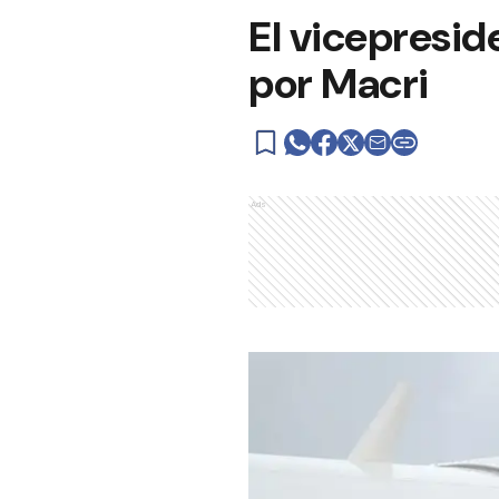
El vicepresid
por Macri
Ads