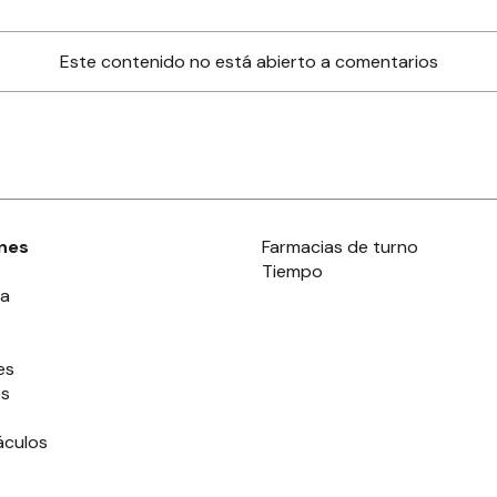
Este contenido no está abierto a comentarios
nes
Farmacias de turno
Tiempo
ia
es
es
áculos