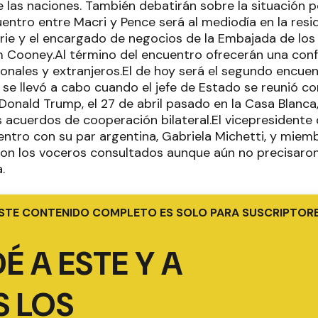
 las naciones. También debatirán sobre la situación po
entro entre Macri y Pence será al mediodía en la resid
urie y el encargado de negocios de la Embajada de lo
m Cooney.Al término del encuentro ofrecerán una con
onales y extranjeros.El de hoy será el segundo encuen
 se llevó a cabo cuando el jefe de Estado se reunió c
Donald Trump, el 27 de abril pasado en la Casa Blanc
s acuerdos de cooperación bilateral.El vicepresident
ntro con su par argentina, Gabriela Michetti, y miem
ron los voceros consultados aunque aún no precisaron
.
STE CONTENIDO COMPLETO ES SOLO PARA SUSCRIPTOR
É A ESTE Y A
 LOS