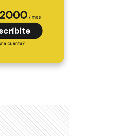
2000
/ mes
scribite
una cuenta?