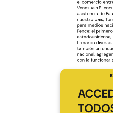
el comercio entre
Venezuela.El encu
asistencia de Fa
nuestro país, To
para medios naci
Pence: el primero
estadounidense, 
firmaron diverso
también un encue
nacional, agrega
con la funcionaria
E
ACCED
TODOS