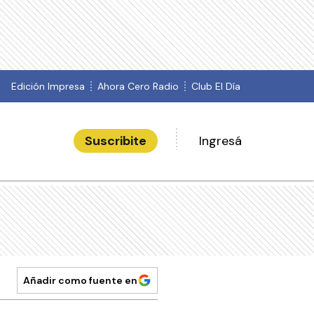
Edición Impresa
Ahora Cero Radio
Club El Día
Suscribite
Ingresá
Añadir como fuente en