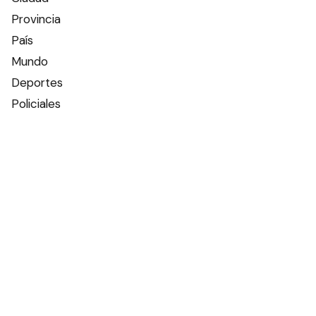
Provincia
País
Mundo
Deportes
Policiales
Política
Espectáculos
Edictos
Farmacias de turno
Tiempo
Otros canales