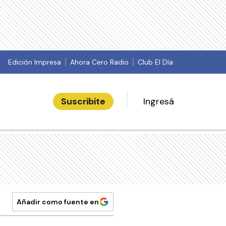
Edición Impresa
Ahora Cero Radio
Club El Día
Suscribite
Ingresá
Añadir como fuente en