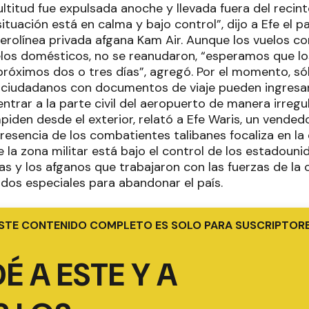
ltitud fue expulsada anoche y llevada fuera del recin
situación está en calma y bajo control”, dijo a Efe el
erolínea privada afgana Kam Air. Aunque los vuelos co
uelos domésticos, no se reanudaron, “esperamos que lo
próximos dos o tres días”, agregó. Por el momento, só
 ciudadanos con documentos de viaje pueden ingresar 
entrar a la parte civil del aeropuerto de manera irregula
mpiden desde el exterior, relató a Efe Waris, un vended
resencia de los combatientes talibanes focaliza en la 
ue la zona militar está bajo el control de los estadouni
s y los afganos que trabajaron con las fuerzas de la 
ados especiales para abandonar el país.
STE CONTENIDO COMPLETO ES SOLO PARA SUSCRIPTOR
É A ESTE Y A