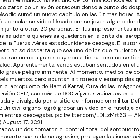
colgaron de un avión estadounidense a punto de des
pisodio sumó un nuevo capítulo en las últimas horas. 
 a circular un video filmado por un joven afgano do
ión junto a otras 20 personas. En las impresionantes 
 saludan a quienes se quedaron en la pista del aerop
 de la Fuerza Aérea estadounidense despega. El autor 
pero no se descarta que sea uno de los que murieron al
stran cómo algunos cayeron a tierra, pero no se tie
alud. Aparentemente, varios estaban sentados en el al
do grave peligro inminente. Al momento, medios de c
seis muertos, pero apuntan a tiroteos y estampidas qu
 el aeropuerto de Hamid Karzai, Otra de las imágenes 
n avión C-17, con más de 600 afganos apiñados en el i
mada y divulgada por el sitio de información militar De
 Un civil afgano logró grabar un video en el fuselaje d
mientras despegaba. pic.twitter.com/LDILzMrt63 — A
 August 17, 2021
tados Unidos tomaron el control total del aeropuerto 
 aparente pacto de no agresión, protegen las inmediaci