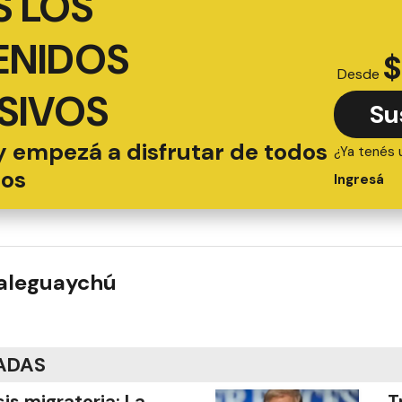
 LOS
ENIDOS
$
Desde
SIVOS
Su
y empezá a disfrutar de todos
¿Ya tenés 
ios
Ingresá
ualeguaychú
ADAS
sis migratoria: La
T