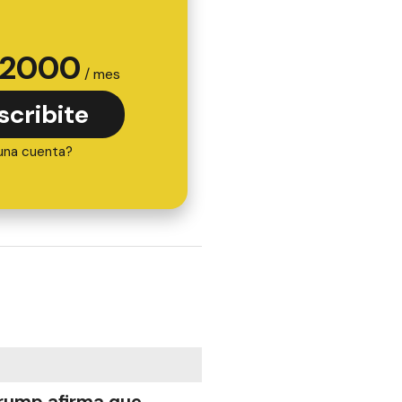
2000
/ mes
scribite
una cuenta?
rump afirma que