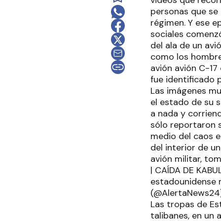
personas que se 
régimen. Y ese e
sociales comenzó
del ala de un av
como los hombres
avión avión C-17
fue identificado 
Las imágenes mue
el estado de su s
a nada y corrien
sólo reportaron 
medio del caos en
del interior de u
avión militar, to
| CAÍDA DE KABUL:
estadounidense 
(@AlertaNews24)
Las tropas de Es
talibanes, en un