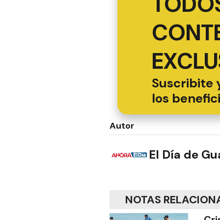
TODOS
CONT
EXCLU
Suscribite 
los benefic
Autor
El Día de G
NOTAS RELACION
Cri