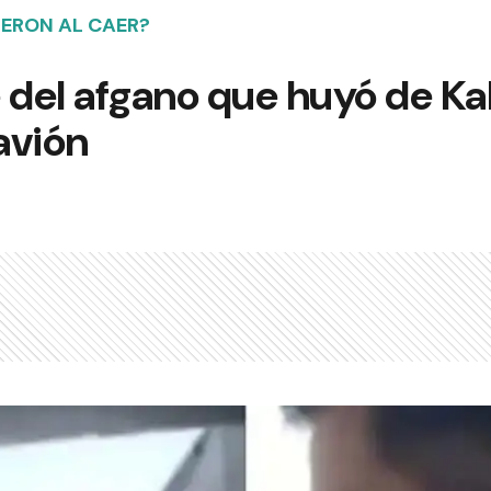
IERON AL CAER?
ie del afgano que huyó de K
 avión