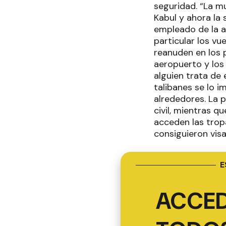
seguridad. “La mu
Kabul y ahora la 
empleado de la a
particular los v
reanuden en los 
aeropuerto y los
alguien trata de 
talibanes se lo i
alrededores. La p
civil, mientras q
acceden las tropa
consiguieron vis
E
ACCED