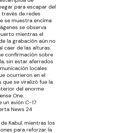
pegar para escapar del
A través de redes
nde se muestra encima
imágenes se observa
uerto mientras el
de la grabación aún no
 caer de las alturas.
ne confirmación sobre
a, sin estar aferrados
omunicación locales
e ocurrieron en el
que se viralizó fue la
nterior del enorme
fense One.
e un avión C-17
lerta News 24
de Kabul, mientras los
ones para reforzar la