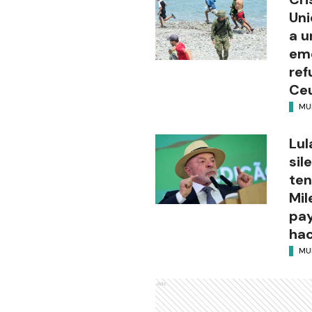
Uni
a u
eme
ref
Ce
MU
Lul
sil
ten
Mil
pay
hac
MU
Ads