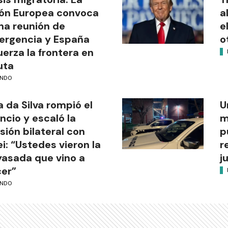
ón Europea convoca
a
na reunión de
e
rgencia y España
o
uerza la frontera en
uta
NDO
a da Silva rompió el
U
encio y escaló la
m
sión bilateral con
p
ei: “Ustedes vieron la
r
asada que vino a
j
er”
NDO