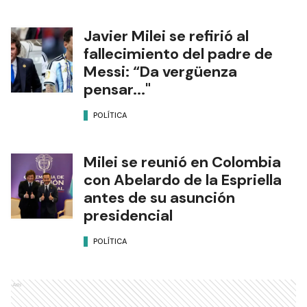
Javier Milei se refirió al
fallecimiento del padre de
Messi: “Da vergüenza
pensar..."
POLÍTICA
Milei se reunió en Colombia
con Abelardo de la Espriella
antes de su asunción
presidencial
POLÍTICA
Ads