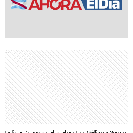
Ads
La lista 15 que encabezaban Luis Gálligo y Sergio