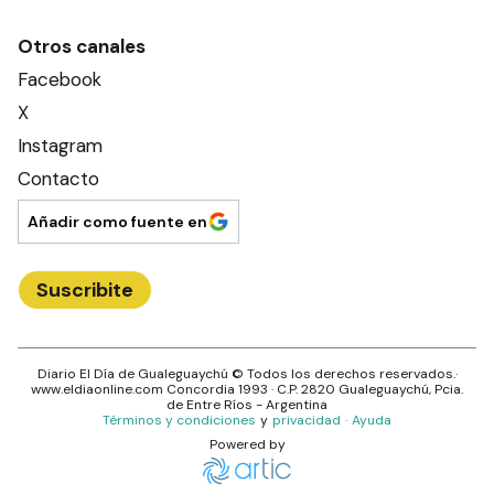
Otros canales
Facebook
X
Instagram
Contacto
Añadir como fuente en
Suscribite
Diario El Día de Gualeguaychú
© Todos los derechos reservados.·
www.
eldiaonline.com
Concordia 1993
· C.P.
2820
Gualeguaychú
, Pcia.
de
Entre Ríos
- Argentina
Términos y condiciones
y
privacidad
·
Ayuda
Powered by