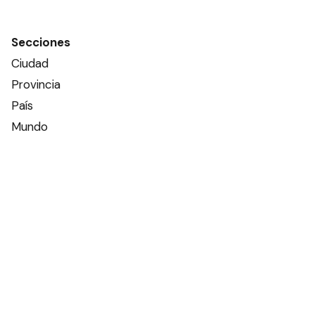
Secciones
Ciudad
Provincia
País
Mundo
Deportes
Policiales
Política
Espectáculos
Edictos
Farmacias de turno
Tiempo