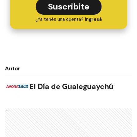
Suscribite
¿Ya tenés una cuenta?
Ingresá
Autor
El Día de Gualeguaychú
Ads