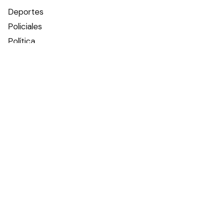
Deportes
Policiales
Política
Espectáculos
Edictos
Farmacias de turno
Tiempo
Otros canales
Facebook
X
Instagram