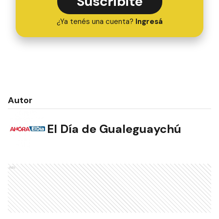
Suscribite
¿Ya tenés una cuenta?
Ingresá
Autor
El Día de Gualeguaychú
Ads