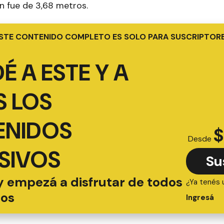
ón fue de 3,68 metros.
STE CONTENIDO COMPLETO ES SOLO PARA SUSCRIPTOR
É A ESTE Y A
 LOS
ENIDOS
$
Desde
SIVOS
Su
y empezá a disfrutar de todos
¿Ya tenés 
ios
Ingresá