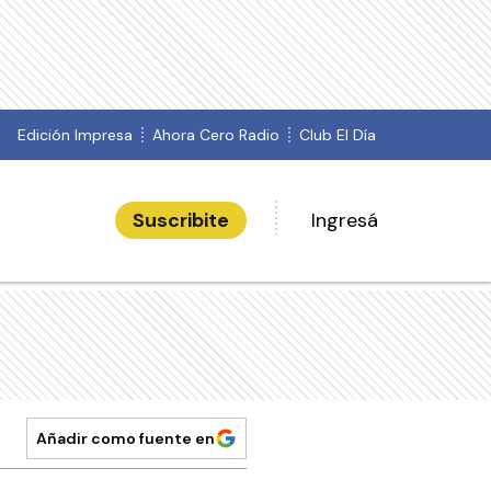
Edición Impresa
Ahora Cero Radio
Club El Día
Suscribite
Ingresá
Añadir como fuente en