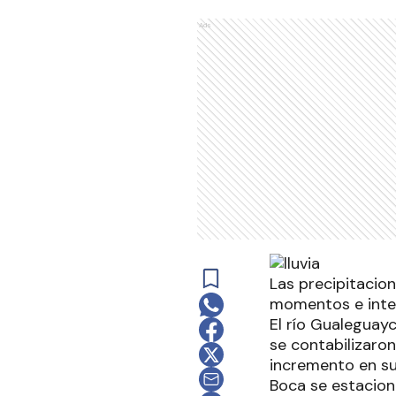
Ads
Las precipitacio
momentos e inter
El río Gualeguayc
se contabilizaron
incremento en sus
Boca se estacionó