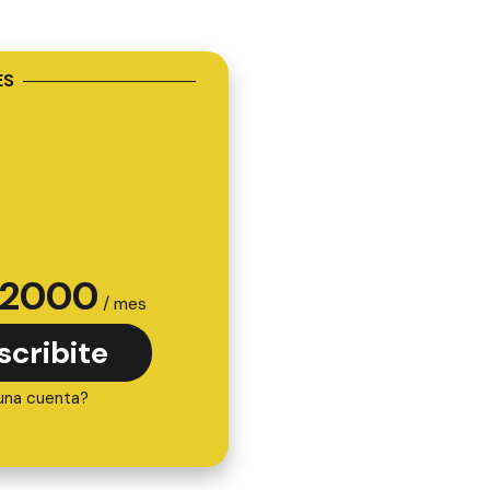
ES
2000
/ mes
scribite
una cuenta?