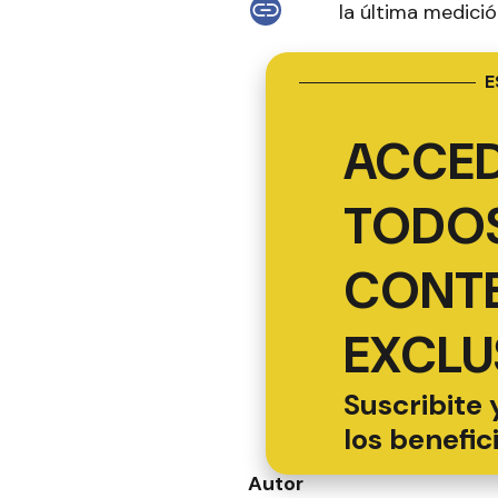
la última medici
E
ACCED
TODOS
CONT
EXCLU
Suscribite 
los benefic
Autor