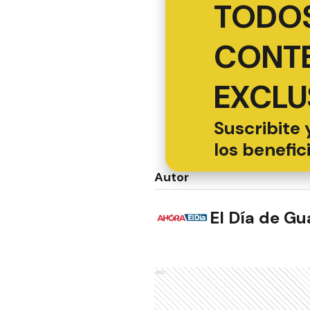
TODOS
CONT
EXCLU
Suscribite 
los benefic
Autor
El Día de G
Ads