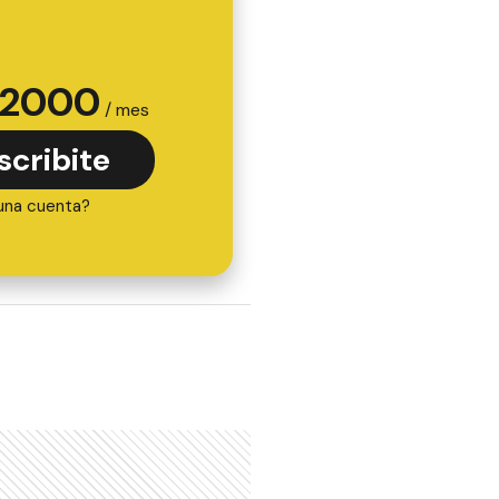
2000
/ mes
scribite
una cuenta?