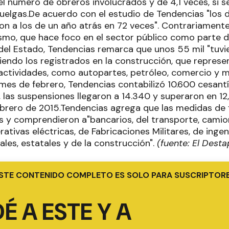
el número de obreros involucrados y de 4,1 veces, si s
huelgas.De acuerdo con el estudio de Tendencias "los
on a los de un año atrás en 72 veces". Contrariamente
smo, que hace foco en el sector público como parte 
del Estado, Tendencias remarca que unos 55 mil "tuvie
liendo los registrados en la construcción, que repres
 actividades, como autopartes, petróleo, comercio y m
 mes de febrero, Tendencias contabilizó 10.600 cesantí
, las suspensiones llegaron a 14.340 y superaron en 12
ebrero de 2015.Tendencias agrega que las medidas de 
es y comprendieron a"bancarios, del transporte, cami
ativas eléctricas, de Fabricaciones Militares, de ingen
ales, estatales y de la construcción".
(fuente: El Desta
STE CONTENIDO COMPLETO ES SOLO PARA SUSCRIPTOR
É A ESTE Y A