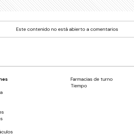
Este contenido no está abierto a comentarios
nes
Farmacias de turno
Tiempo
ia
es
es
áculos