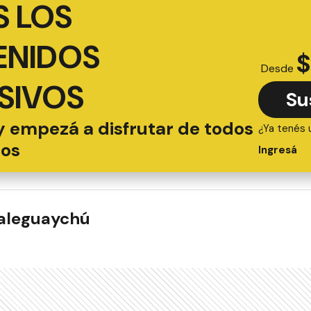
 LOS
ENIDOS
$
Desde
SIVOS
Su
y empezá a disfrutar de todos
¿Ya tenés 
ios
Ingresá
ualeguaychú