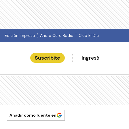
Edición Impresa
Ahora Cero Radio
Club El Día
Suscribite
Ingresá
Añadir como fuente en