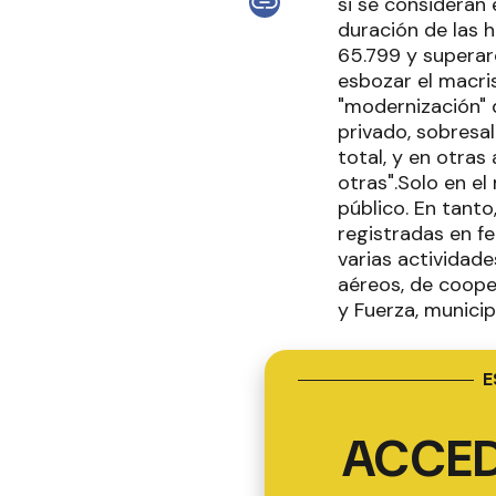
si se consideran 
duración de las 
65.799 y superar
esbozar el macri
"modernización" 
privado, sobresa
total, y en otras
otras".Solo en el
público. En tanto
registradas en f
varias actividad
aéreos, de cooper
y Fuerza, municip
E
ACCED