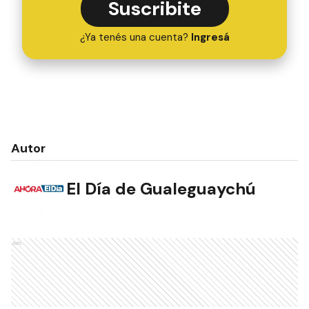
Suscribite
¿Ya tenés una cuenta?
Ingresá
Autor
El Día de Gualeguaychú
Ads