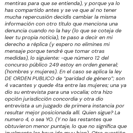
mentiras para que se entienda), y porque ya lo
has compartido antes y se ve que al no tener
mucha repercusión decidís cambiar la misma
información con otro título que menciona una
denuncia cuando no la hay (lo que se coteja de
leer tu propia noticia), te paso a decir en mi
derecho a réplica (y espero no elimines mi
mensaje porque tendré que tomar otras
medidas), lo siguiente: -que número 12 del
concurso público 249 estoy en orden general;
(hombres y mujeres). En el caso se aplica la ley
DE ORDEN PUBLICO de “paridad de género”; son
4 vacantes y quede 4ta entre las mujeres; una ya
dio su entrevista para una vocalia; otra hizo
opción jurisdicción concordia y otra dio
entrevista a un juzgado de primera instancia por
resultar mejor posicionada allí. Quien sigue? La
numero 4, o sea YO. (Y no las restantes que
obtuvieron menor puntaje, lo que no significa que
igualmente les haya ido muy bien). Otra cuestión