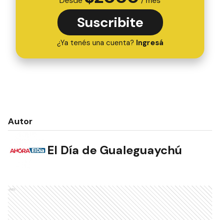
Desde
/ mes
Suscribite
¿Ya tenés una cuenta?
Ingresá
Autor
El Día de Gualeguaychú
Ads