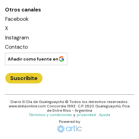
Otros canales
Facebook
X
Instagram
Contacto
Añadir como fuente en
Suscribite
Diario El Día de Gualeguaychú
© Todos los derechos reservados.·
www.
eldiaonline.com
Concordia 1993
· C.P.
2820
Gualeguaychú
, Pcia.
de
Entre Ríos
- Argentina
Términos y condiciones
y
privacidad
·
Ayuda
Powered by