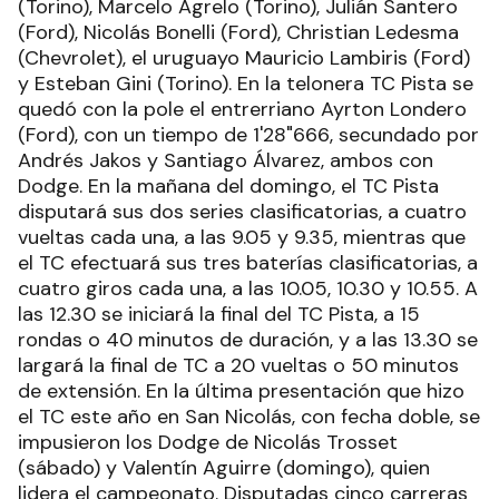
(Torino), Marcelo Agrelo (Torino), Julián Santero
(Ford), Nicolás Bonelli (Ford), Christian Ledesma
(Chevrolet), el uruguayo Mauricio Lambiris (Ford)
y Esteban Gini (Torino). En la telonera TC Pista se
quedó con la pole el entrerriano Ayrton Londero
(Ford), con un tiempo de 1'28"666, secundado por
Andrés Jakos y Santiago Álvarez, ambos con
Dodge. En la mañana del domingo, el TC Pista
disputará sus dos series clasificatorias, a cuatro
vueltas cada una, a las 9.05 y 9.35, mientras que
el TC efectuará sus tres baterías clasificatorias, a
cuatro giros cada una, a las 10.05, 10.30 y 10.55. A
las 12.30 se iniciará la final del TC Pista, a 15
rondas o 40 minutos de duración, y a las 13.30 se
largará la final de TC a 20 vueltas o 50 minutos
de extensión. En la última presentación que hizo
el TC este año en San Nicolás, con fecha doble, se
impusieron los Dodge de Nicolás Trosset
(sábado) y Valentín Aguirre (domingo), quien
lidera el campeonato. Disputadas cinco carreras