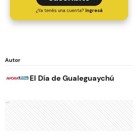
¿Ya tenés una cuenta?
Ingresá
Autor
El Día de Gualeguaychú
Ads