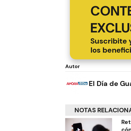
CONT
EXCLU
Suscribite 
los benefic
Autor
El Día de G
NOTAS RELACION
Ret
cóm