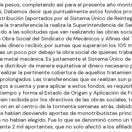
de pesos, completando así para el presente año mont
s. Debemos decir que puntualmente estos fondos pro
istribución (aportados por el Sistema Único de Reinte
 la transferencia la realiza la Superintendencia de Ser
do a las solicitudes que van realizando las obras soc
 la Obra Social del Sindicato de Mecánicos y Afines d
ás dinero recibió, por sumas que superaron los 105 m
s un poco por debajo la obra social de quienes traba
ria metal mecánica. Es justamente el Sistema Único de
 distribuir de manera equitativa el dinero necesario 
realizar la pertinente cobertura de aquellos tratamie
prolongados. Las transferencias que se realizan son p
os a cuenta y para aplicar a estos fondos, es requisi
empo y forma el Estado de Origen y Aplicación de Fo
ien recibida por los directivos de las obras sociales,
eron en el centro de la tormenta semanas atrás, debid
 habían desviando aportes de monotributistas princ
os no habían elegido. Fue lo que se denominó como un
te 2 mil aportantes, que no solo afectó a los afilia