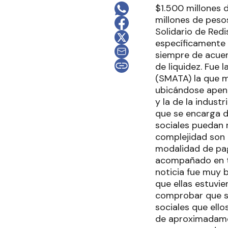
$1.500 millones 
millones de peso
Solidario de Red
específicamente a
siempre de acuer
de liquidez. Fue
(SMATA) la que m
ubicándose apena
y la de la indust
que se encarga de
sociales puedan 
complejidad son 
modalidad de pag
acompañado en ti
noticia fue muy b
que ellas estuvi
comprobar que se
sociales que ell
de aproximadamen