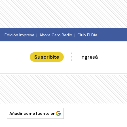
Edición Impresa
Ahora Cero Radio
Club El Día
Suscribite
Ingresá
Añadir como fuente en