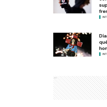
sup
fre
IN
Día
qué
hon
IN
Ads