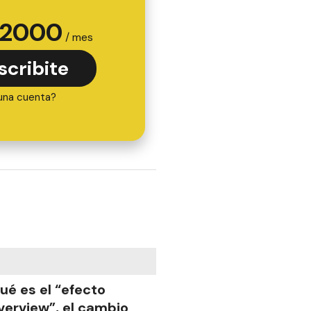
2000
/ mes
scribite
una cuenta?
ué es el “efecto
verview”, el cambio