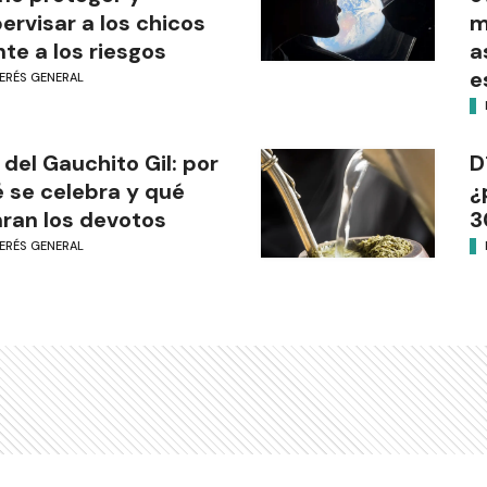
ervisar a los chicos
m
nte a los riesgos
a
e
TERÉS GENERAL
 del Gauchito Gil: por
D
 se celebra y qué
¿
ran los devotos
3
TERÉS GENERAL