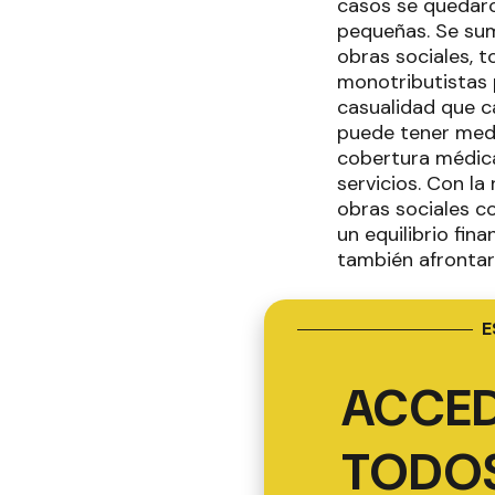
casos se quedaro
pequeñas. Se sum
obras sociales, 
monotributistas 
casualidad que c
puede tener medi
cobertura médica
servicios. Con la
obras sociales c
un equilibrio fin
también afrontar
E
ACCED
TODOS