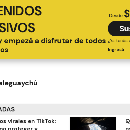
ENIDOS
$
Desde
SIVOS
Su
y empezá a disfrutar de todos
¿Ya tenés 
ios
Ingresá
ualeguaychú
ADAS
os virales en TikTok:
Q
o proteger y
o