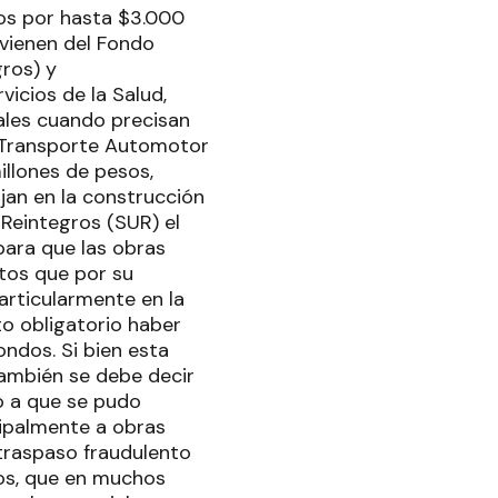
os por hasta $3.000
vienen del Fondo
gros) y
vicios de la Salud,
iales cuando precisan
el Transporte Automotor
illones de pesos,
jan en la construcción
 Reintegros (SUR) el
para que las obras
ntos que por su
articularmente en la
to obligatorio haber
ndos. Si bien esta
 también se debe decir
o a que se pudo
ipalmente a obras
 traspaso fraudulento
dos, que en muchos