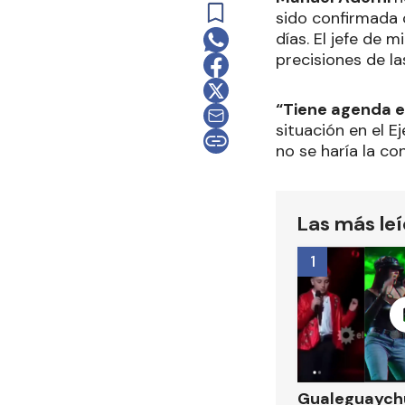
sido confirmada 
días. El jefe de
precisiones de las
“Tiene agenda en
situación en el E
no se haría la co
Las más le
1
Gualeguaychú