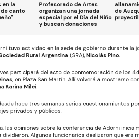
 en la
Profesorado de Artes
allanami
 de canto
organizan una jornada
de Auzqu
ueño"
especial por el Día del Niño
proyectil
y buscan donaciones
ni tuvo actividad en la sede de gobierno durante la jor
Sociedad Rural Argentina
(SRA),
Nicolás Pino
.
eves participará del acto de conmemoración de los 4
vinas
, en Plaza San Martín. Allí volverá a mostrarse co
na
Karina Milei
.
desde hace tres semanas serios cuestionamientos po
jes privados y públicos.
, las opiniones sobre la conferencia de Adorni inicia
 dividieron. Algunos funcionarios deslizaron que era 