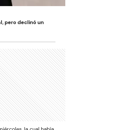
l, pero declinó un
iércoles, la cual había