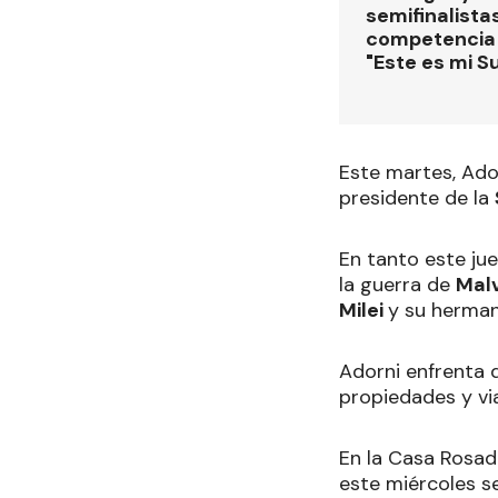
semifinalistas
competencia
"Este es mi S
Este martes, Ador
presidente de la
En tanto este ju
la guerra de
Mal
Milei
y su herma
Adorni enfrenta 
propiedades y via
En la Casa Rosada
este miércoles se