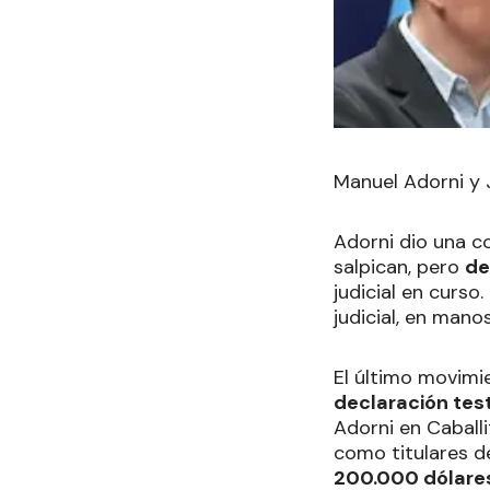
Manuel Adorni y 
Adorni dio una co
salpican, pero
de
judicial en curso
judicial, en manos
El último movimie
declaración test
Adorni en Caball
como titulares d
200.000 dólare