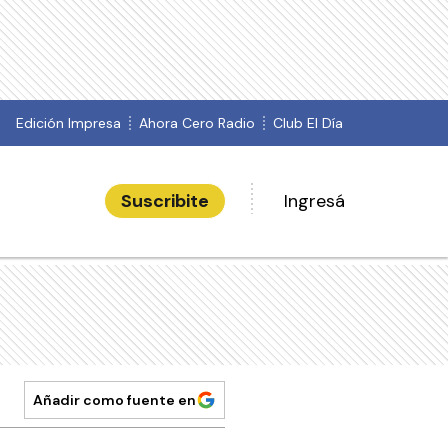
Edición Impresa
Ahora Cero Radio
Club El Día
Suscribite
Ingresá
Añadir como fuente en