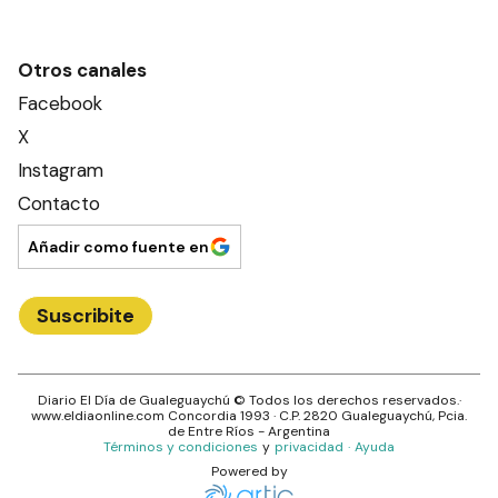
Otros canales
Facebook
X
Instagram
Contacto
Añadir como fuente en
Suscribite
Diario El Día de Gualeguaychú
© Todos los derechos reservados.·
www.
eldiaonline.com
Concordia 1993
· C.P.
2820
Gualeguaychú
, Pcia.
de
Entre Ríos
- Argentina
Términos y condiciones
y
privacidad
·
Ayuda
Powered by