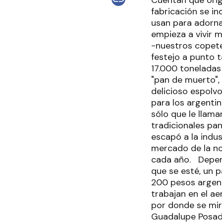
Cuentan que orig
fabricación se in
usan para adorna
empieza a vivir 
-nuestros copetes
festejo a punto t
17.000 toneladas
"pan de muerto",
delicioso espolv
para los argentin
sólo que le llama
tradicionales pa
escapó a la indu
mercado de la no
cada año. Depend
que se esté, un 
200 pesos argen
trabajan en el ae
por donde se mir
Guadalupe Posada