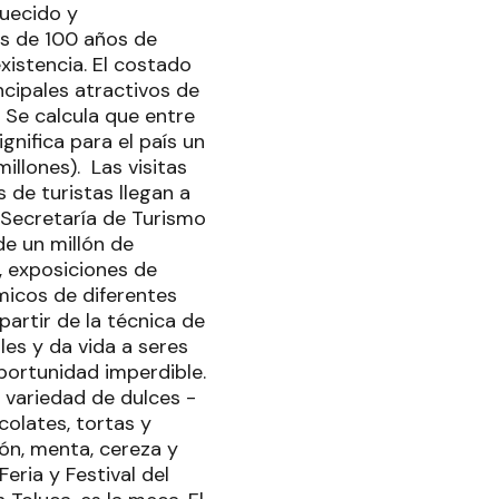
quecido y
s de 100 años de
xistencia. El costado
ncipales atractivos de
 Se calcula que entre
gnifica para el país un
illones).
Las visitas
 de turistas llegan a
 Secretaría de Turismo
de un millón de
, exposiciones de
micos de diferentes
partir de la técnica de
les y da vida a seres
oportunidad imperdible.
a variedad de dulces -
olates, tortas y
ñón, menta, cereza y
eria y Festival del