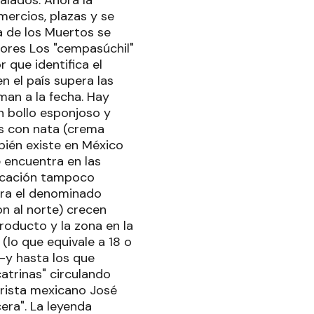
alados. Ahora la
mercios, plazas y se
a de los Muertos se
lores Los "cempasúchil"
r que identifica el
n el país supera las
man a la fecha. Hay
n bollo esponjoso y
os con nata (crema
mbién existe en México
e encuentra en las
ficación tampoco
para el denominado
n al norte) crecen
roducto y la zona en la
lo que equivale a 18 o
-y hasta los que
catrinas" circulando
urista mexicano José
era". La leyenda