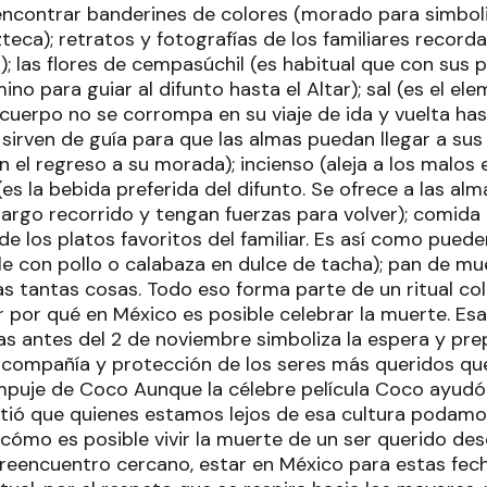
encontrar banderines de colores (morado para simboliz
azteca); retratos y fotografías de los familiares record
r); las flores de cempasúchil (es habitual que con sus 
no para guiar al difunto hasta el Altar); sal (es el el
 cuerpo no se corrompa en su viaje de ida y vuelta hast
 sirven de guía para que las almas puedan llegar a sus
el regreso a su morada); incienso (aleja a los malos es
es la bebida preferida del difunto. Se ofrece a las al
argo recorrido y tengan fuerzas para volver); comida 
e los platos favoritos del familiar. Es así como pued
e con pollo o calabaza en dulce de tacha); pan de mue
as tantas cosas. Todo eso forma parte de un ritual col
 por qué en México es posible celebrar la muerte. E
as antes del 2 de noviembre simboliza la espera y pre
ta, compañía y protección de los seres más queridos qu
empuje de Coco Aunque la célebre película Coco ayudó
itió que quienes estamos lejos de esa cultura podam
cómo es posible vivir la muerte de un ser querido desd
reencuentro cercano, estar en México para estas fech