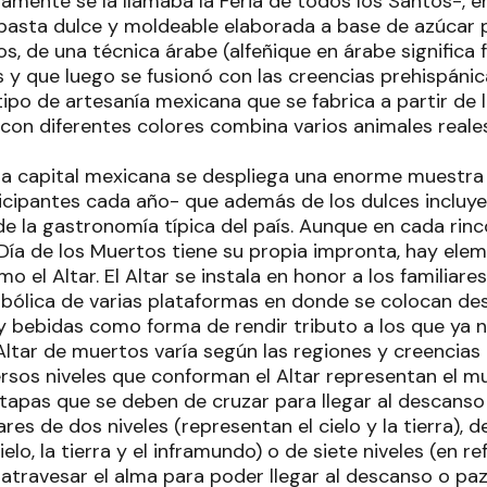
amente se la llamaba la Feria de todos los Santos-, en
 pasta dulce y moldeable elaborada a base de azúcar p
s, de una técnica árabe (alfeñique en árabe significa f
 y que luego se fusionó con las creencias prehispánic
 tipo de artesanía mexicana que se fabrica a partir de l
 con diferentes colores combina varios animales reales
la capital mexicana se despliega una enorme muestr
ticipantes cada año- que además de los dulces incluye
e la gastronomía típica del país. Aunque en cada rincó
l Día de los Muertos tiene su propia impronta, hay e
o el Altar. El Altar se instala en honor a los familiares
bólica de varias plataformas en donde se colocan des
y bebidas como forma de rendir tributo a los que ya 
 Altar de muertos varía según las regiones y creencias 
versos niveles que conforman el Altar representan el m
etapas que se deben de cruzar para llegar al descanso
res de dos niveles (representan el cielo y la tierra), d
elo, la tierra y el inframundo) o de siete niveles (en re
atravesar el alma para poder llegar al descanso o paz 