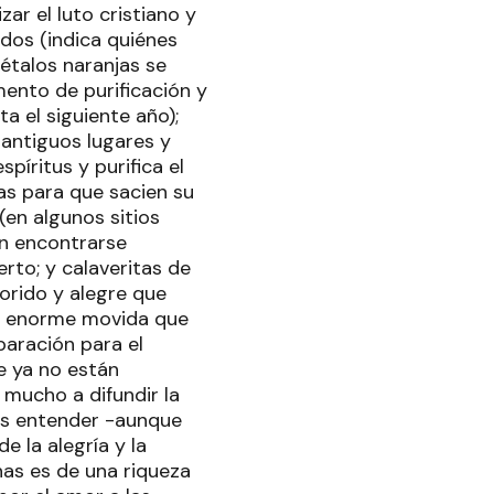
ar el luto cristiano y
ados (indica quiénes
pétalos naranjas se
emento de purificación y
a el siguiente año);
 antiguos lugares y
píritus y purifica el
mas para que sacien su
(en algunos sitios
en encontrarse
rto; y calaveritas de
orido y alegre que
sa enorme movida que
paración para el
e ya no están
 mucho a difundir la
os entender -aunque
e la alegría y la
as es de una riqueza