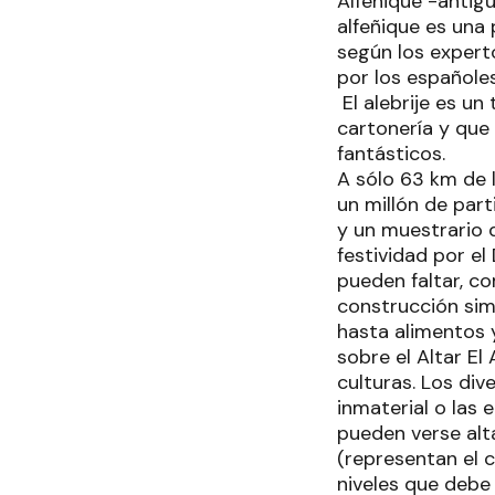
Alfeñique -antigu
alfeñique es una
según los experto
por los españoles
El alebrije es un
cartonería y que
fantásticos.
A sólo 63 km de 
un millón de par
y un muestrario d
festividad por e
pueden faltar, com
construcción sim
hasta alimentos 
sobre el Altar El
culturas. Los di
inmaterial o las 
pueden verse alta
(representan el ci
niveles que debe 