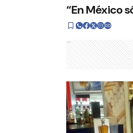
“En México só
Ads