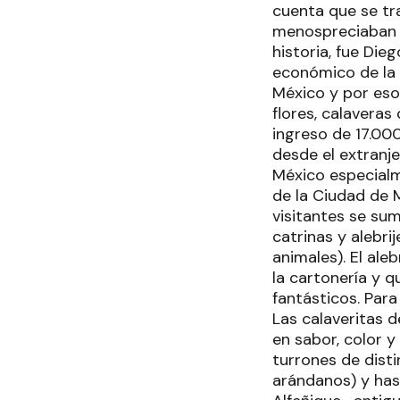
cuenta que se tr
menospreciaban s
historia, fue Die
económico de la f
México y por eso
flores, calaveras
ingreso de 17.00
desde el extranje
México especialm
de la Ciudad de M
visitantes se su
catrinas y alebr
animales). El ale
la cartonería y q
fantásticos. Para
Las calaveritas d
en sabor, color 
turrones de disti
arándanos) y hast