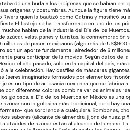
ataba de una burla a los indígenas que se habían enri
us orígenes y costumbres. Aunque la figura tiene má
go Rivera quien la bautizó como Catrina y masificó su e
iesta El festejo se ha transformado en uno de los pri
 muchos hablan de la industria del Día de los Muertos.
 de azúcar, velas, panes y turistas, la conmemoración si
0 millones de pesos mexicanos (algo más de US$900 m
ro son un aporte fundamental: alrededor de 8 millones
ente para participar de la movida. Según datos de la
éxico, el año pasado, sólo en la capital del país, más 
mó a la celebración. Hay desfiles de máscaras gigantes
ijes (seres imaginarios formados por elementos fisonó
brije es un tipo de artesanía mexicana que se fabrica a 
ue con diferentes colores combina varios animales rea
 los golosos, el Día de los Muertos en México es una 
e azúcar son la golosina más tradicional, pero hay un
y formato- que sorprende a cualquiera. Bombones, choc
ntos sabores (alicante de almendra, jijona de nuez, pi
a ataúdes de azúcar están al alcance de la mano. La F