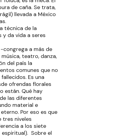
 Toluca, es la meca. El
ura de caña. Se trata,
rágil) llevada a México
as.
a técnica de la
 y da vida a seres
a -congrega a más de
 música, teatro, danza,
n del país la
lementos comunes que no
 fallecidos. Es una
de ofrendas florales
no están. Qué hay
de las diferentes
undo material e
 eterno. Por eso es que
e tres niveles
ferencia a los siete
espiritual).
Sobre el