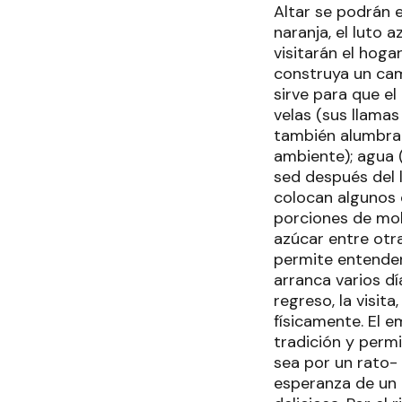
Altar se podrán 
naranja, el luto 
visitarán el hoga
construya un cami
sirve para que el
velas (sus llamas
también alumbran 
ambiente); agua (
sed después del l
colocan algunos d
porciones de mol
azúcar entre otr
permite entender
arranca varios dí
regreso, la visi
físicamente. El 
tradición y perm
sea por un rato- 
esperanza de un 