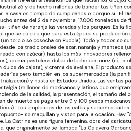
inalmente eran artesanos los que hacían los dibujos c
dustrializó y de hecho millones de banderitas tiñen co
r la casa en tiempo de cumpleaños o porque sí.
El Dí
mucho antes del 2 de noviembre. 17.000 toneladas de f
- tiñen de naranja las veredas y los parques. Es la flo
al que se calcula que para esta época su producción e
 (un tercio se cosecha en Puebla). Todo y todos se su
 desde los tradicionales de azar, naranja y manteca (u
oreado con azúcar), hasta los más innovadores rellen
os), crema pastelera, dulce de leche con nuez (sí, ta
n dulce de cajeta), y crema de avellana. El producto s
naderías pero también en los supermercados (la pani
strialización) y hasta en Estados Unidos. Las ventas 
stalgia (millones de mexicanos y latinos que emigraro
iendo de la calidad, la presentación, el tamaño del p
pan de muerto se paga entre 9 y 100 pesos mexicanos (
tinos).
Los empleados de los cafés y supermercados 
ropuerto- se maquillan y visten para la ocasión. Hay "
e. La Catrina es una figura femenina, obra del caricat
, que originalmente se llamaba "La Calavera Garbanc