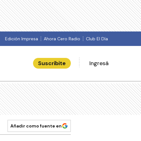
Edición Impresa
Ahora Cero Radio
Club El Día
Suscribite
Ingresá
Añadir como fuente en